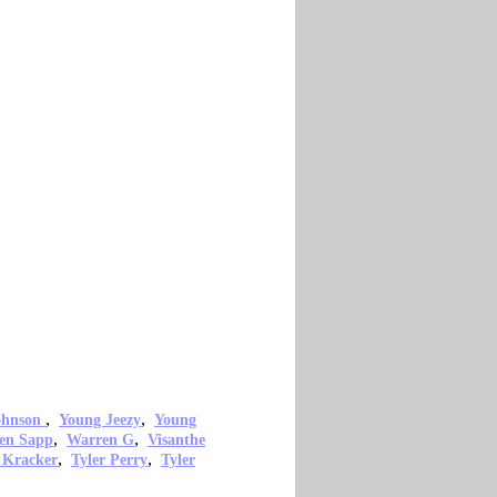
,
,
ohnson
Young Jeezy
Young
,
,
en Sapp
Warren G
Visanthe
,
,
 Kracker
Tyler Perry
Tyler