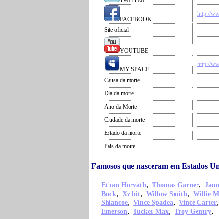
TWITTER
http://w
FACEBOOK
Site oficial
YOUTUBE
http://w
MY SPACE
Causa da morte
Dia da morte
Ano da Morte
Ciudade da morte
Estado da morte
Pais da morte
Famosos que nasceram em Estados Un
,
,
Ethan Horvath
Thomas Garner
Jame
,
,
,
Buck
Xzibit
Willow Smith
Willie M
,
,
Shiancoe
Vince Spadea
Vince Carter
,
,
,
Emerson
Tucker Max
Troy Gentry