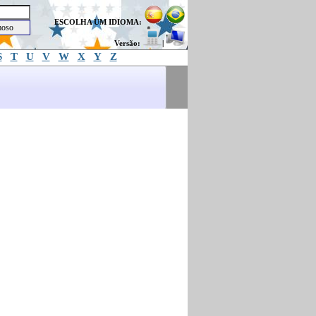
ESCOLHA UM IDIOMA:
Versão:
|
S
T
U
V
W
X
Y
Z