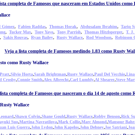
lista completa de Famosos que nasceram em Estados Unidos como 
llace
,
,
,
,
l Gómez
Fabien Raddas
Thomas Horak
Abdusalam Ibrahim
Tariq S
,
,
,
,
,
ung
Tucker Max
Tony Yayo
Tony Parrish
Thomas Hitzlsperger
T. J.
,
,
,
,
,
Sakis Rouvas
Ryan Bailey
Rusty Wallace
Rod Woodson
Robinson 
Veja a lista completa de Famosos medindo 1.83 como Rusty Wal
osto como Rusty Wallace
,
,
,
,
,
Pratt
Silvio Horta
Sarah Brightman
Rusty Wallace
Paul Del Vecchio
Lina
,
,
,
,
,
d Crosby
Connie Smith
Alex Albrecht
Carl Lumbly
Al Shearer
Steve Mar
 lista completa de Famosos que nasceram o dia 14 de agosto como 
Rusty Wallace
,
,
,
,
,
Leonard
Shawn Colvin
Shane Gould
Rusty Wallace
Robby Benson
Rick Su
,
,
,
,
ayuki Suo
Martina Navratilova
Mark Collie
Marc Almond
Mansour Bahr
,
,
,
,
,
uan Luis Guerra
John Lydon
John Kapelos
John Debney
Joe Satriani
Joa