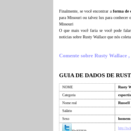
Finalmente, se você encontrar a
forma de 
para Missouri ou talvez lux para conhecer 
Missouri
O que mais você faria se você pode fala
noticias sobre Rusty Wallace que nós cole
Comente sobre Rusty Wallace , o
GUIA DE DADOS DE RUS
Rusty W
NOME
esportis
Categoria
Russell
Nome real
Salário
homem
Sexo
http://tw