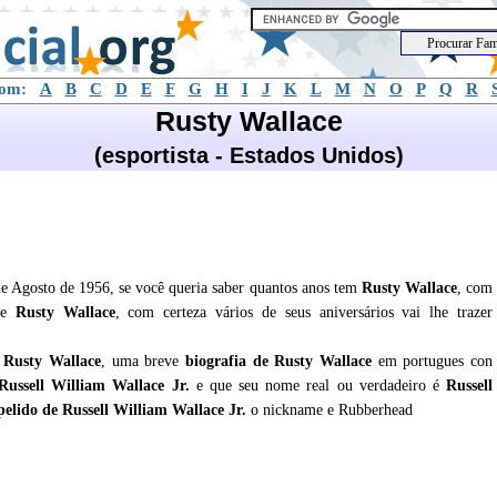
com:
A
B
C
D
E
F
G
H
I
J
K
L
M
N
O
P
Q
R
Rusty Wallace
(esportista - Estados Unidos)
de Agosto de 1956, se você queria saber quantos anos tem
Rusty Wallace
, com
 de
Rusty Wallace
, com certeza vários de seus aniversários vai lhe trazer
e
Rusty Wallace
, uma breve
biografia de
Rusty Wallace
em portugues con
Russell William Wallace Jr.
e que seu nome real ou verdadeiro é
Russell
pelido de Russell William Wallace Jr.
o nickname e Rubberhead