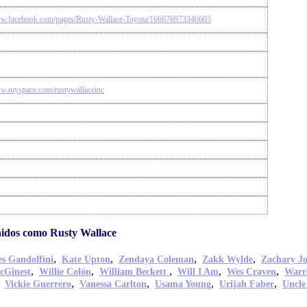
ww.facebook.com/pages/Rusty-Wallace-Toyota/166676973346603
ww.myspace.com/rustywallaceinc
idos como Rusty Wallace
,
,
,
,
s Gandolfini
Kate Upton
Zendaya Coleman
Zakk Wylde
Zachary J
,
,
,
,
,
cGinest
Willie Colón
William Beckett
Will I Am
Wes Craven
Warr
,
,
,
,
,
Vickie Guerrero
Vanessa Carlton
Usama Young
Urijah Faber
Uncle