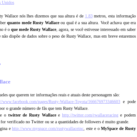
s Unidos
sty Wallace nós lhes dizemos que sua altura é de
1.83
metros, esta informação
saber
quanto mede Rusty Wallace
ou qual é a sua altura. Você achava que era
sso é o
que mede Rusty Wallace
, agora, se você estivesse interessado em saber
e não dispõe de dados sobre o peso de Rusty Wallace, mas em breve estaremos
?
llace
eles que querem ter informações reais e atuais deste personagem são:
://www.facebook.com/pages/Rusty-Wallace-Toyota/166676973346603
e pode
 por o grande número de fãs que tem Rusty Wallace.
que o
twitter de Rusty Wallace
e
http://twitter.com/rwallaceracing
e podem
e for verificado no Twitter ou se a quantidades de followers é muito grande.
ágina e
http://www.myspace.com/rustywallaceinc
, este e o
MySpace de Rusty