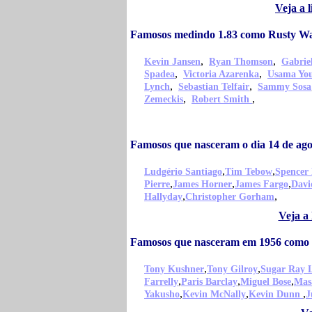
Veja a 
Famosos medindo 1.83 como Rusty Wa
,
,
Kevin Jansen
Ryan Thomson
Gabrie
,
,
Spadea
Victoria Azarenka
Usama Yo
,
,
Lynch
Sebastian Telfair
Sammy Sosa
,
,
Zemeckis
Robert Smith
Famosos que nasceram o dia 14 de ag
,
,
Ludgério Santiago
Tim Tebow
Spencer 
,
,
,
Pierre
James Horner
James Fargo
Davi
,
,
Hallyday
Christopher Gorham
Veja a
Famosos que nasceram em 1956 como 
,
,
Tony Kushner
Tony Gilroy
Sugar Ray 
,
,
,
Farrelly
Paris Barclay
Miguel Bose
Mas
,
,
,
Yakusho
Kevin McNally
Kevin Dunn
J