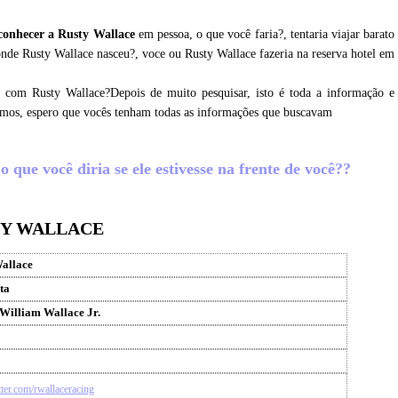
conhecer a Rusty Wallace
em pessoa, o que você faria?, tentaria viajar barato
onde Rusty Wallace nasceu?, voce ou Rusty Wallace fazeria na reserva hotel em
r com Rusty Wallace?Depois de muito pesquisar, isto é toda a informação e
tamos, espero que vocês tenham todas as informações que buscavam
 que você diria se ele estivesse na frente de você??
TY WALLACE
allace
ta
 William Wallace Jr.
itter.com/rwallaceracing