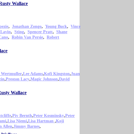
Rusty Wallace
,
,
,
pezie
Jonathan Zongo
Young Buck
Vince
,
,
,
 Lavin
Sting
Spencer Pratt
Shane
,
,
Cano
Robin Van Persie
Robert
lace
,
,
,
 Wertmuller
Lee Adams
Kofi Kingston
Juan
,
,
,
tin
Preston Lacy
Magic Johnson
David
Rusty Wallace
,
,
,
tcliffe
Piv Bernth
Peter Kosminsky
Peter
,
,
,
ami
Lisa Niemi
Lisa Hartman
Koji
,
,
n Allen
Jimmy Barnes