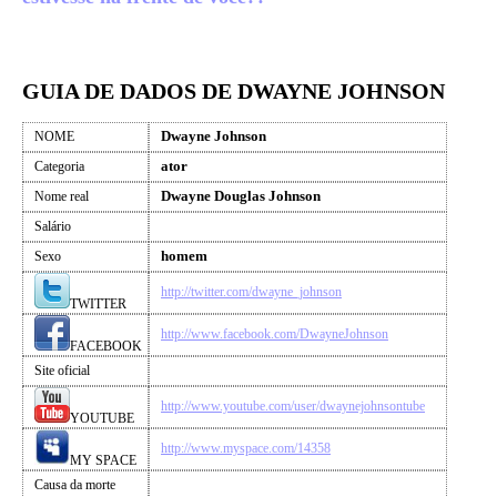
GUIA DE DADOS DE DWAYNE JOHNSON
Dwayne Johnson
NOME
ator
Categoria
Dwayne Douglas Johnson
Nome real
Salário
homem
Sexo
http://twitter.com/dwayne_johnson
TWITTER
http://www.facebook.com/DwayneJohnson
FACEBOOK
Site oficial
http://www.youtube.com/user/dwaynejohnsontube
YOUTUBE
http://www.myspace.com/14358
MY SPACE
Causa da morte