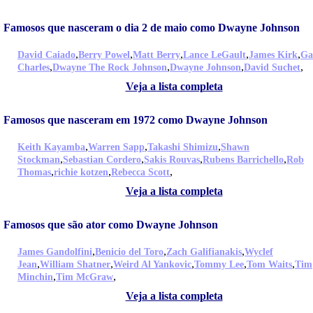
Famosos que nasceram o dia 2 de maio como Dwayne Johnson
,
,
,
,
,
David Caiado
Berry Powel
Matt Berry
Lance LeGault
James Kirk
Ga
,
,
,
,
Charles
Dwayne The Rock Johnson
Dwayne Johnson
David Suchet
Veja a lista completa
Famosos que nasceram em 1972 como Dwayne Johnson
,
,
,
Keith Kayamba
Warren Sapp
Takashi Shimizu
Shawn
,
,
,
,
Stockman
Sebastian Cordero
Sakis Rouvas
Rubens Barrichello
Rob
,
,
,
Thomas
richie kotzen
Rebecca Scott
Veja a lista completa
Famosos que são ator como Dwayne Johnson
,
,
,
James Gandolfini
Benicio del Toro
Zach Galifianakis
Wyclef
,
,
,
,
,
Jean
William Shatner
Weird Al Yankovic
Tommy Lee
Tom Waits
Tim
,
,
Minchin
Tim McGraw
Veja a lista completa