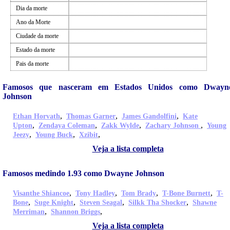
Dia da morte
Ano da Morte
Ciudade da morte
Estado da morte
Pais da morte
Famosos que nasceram em Estados Unidos como Dwayn
Johnson
,
,
,
Ethan Horvath
Thomas Garner
James Gandolfini
Kate
,
,
,
,
Upton
Zendaya Coleman
Zakk Wylde
Zachary Johnson
Young
,
,
,
Jeezy
Young Buck
Xzibit
Veja a lista completa
Famosos medindo 1.93 como Dwayne Johnson
,
,
,
,
Visanthe Shiancoe
Tony Hadley
Tom Brady
T-Bone Burnett
T-
,
,
,
,
Bone
Suge Knight
Steven Seagal
Silkk Tha Shocker
Shawne
,
,
Merriman
Shannon Briggs
Veja a lista completa