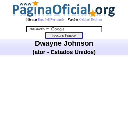
Idioma:
Español
|
Português
Versão:
Celular
|
Desktop
Dwayne Johnson
(ator - Estados Unidos)