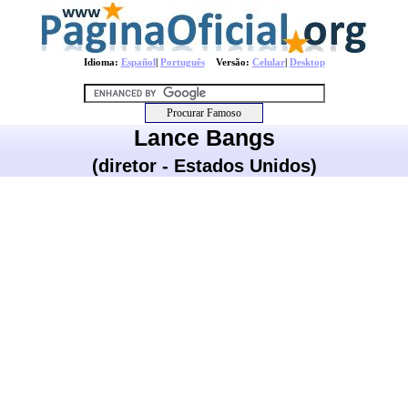
Idioma:
Español
|
Português
Versão:
Celular
|
Desktop
Lance Bangs
(diretor - Estados Unidos)