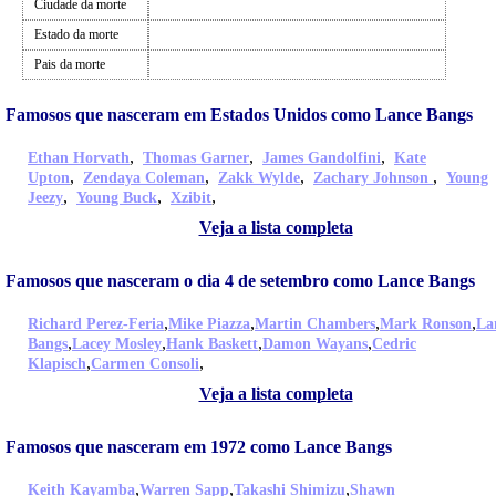
Ciudade da morte
Estado da morte
Pais da morte
Famosos que nasceram em Estados Unidos como Lance Bangs
,
,
,
Ethan Horvath
Thomas Garner
James Gandolfini
Kate
,
,
,
,
Upton
Zendaya Coleman
Zakk Wylde
Zachary Johnson
Young
,
,
,
Jeezy
Young Buck
Xzibit
Veja a lista completa
Famosos que nasceram o dia 4 de setembro como Lance Bangs
,
,
,
,
Richard Perez-Feria
Mike Piazza
Martin Chambers
Mark Ronson
La
,
,
,
,
Bangs
Lacey Mosley
Hank Baskett
Damon Wayans
Cedric
,
,
Klapisch
Carmen Consoli
Veja a lista completa
Famosos que nasceram em 1972 como Lance Bangs
,
,
,
Keith Kayamba
Warren Sapp
Takashi Shimizu
Shawn