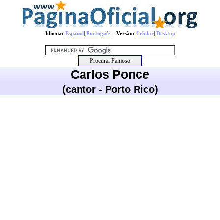
Idioma:
Español
|
Português
Versão:
Celular
|
Desktop
Carlos Ponce
(cantor - Porto Rico)