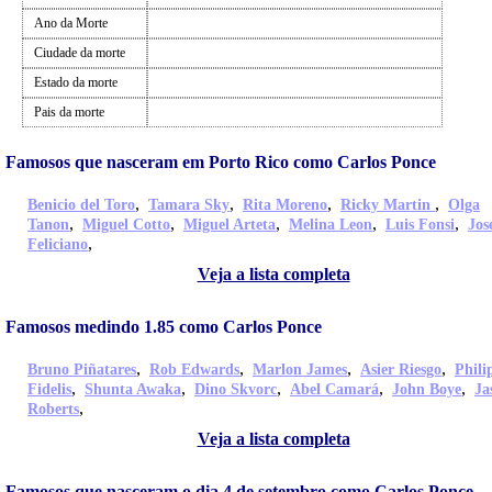
Ano da Morte
Ciudade da morte
Estado da morte
Pais da morte
Famosos que nasceram em Porto Rico como Carlos Ponce
,
,
,
,
Benicio del Toro
Tamara Sky
Rita Moreno
Ricky Martin
Olga
,
,
,
,
,
Tanon
Miguel Cotto
Miguel Arteta
Melina Leon
Luis Fonsi
Jos
,
Feliciano
Veja a lista completa
Famosos medindo 1.85 como Carlos Ponce
,
,
,
,
Bruno Piñatares
Rob Edwards
Marlon James
Asier Riesgo
Phili
,
,
,
,
,
Fidelis
Shunta Awaka
Dino Skvorc
Abel Camará
John Boye
Ja
,
Roberts
Veja a lista completa
Famosos que nasceram o dia 4 de setembro como Carlos Ponce