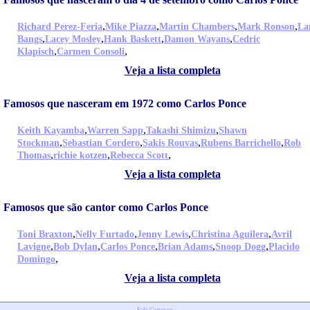
,
,
,
,
Richard Perez-Feria
Mike Piazza
Martin Chambers
Mark Ronson
La
,
,
,
,
Bangs
Lacey Mosley
Hank Baskett
Damon Wayans
Cedric
,
,
Klapisch
Carmen Consoli
Veja a lista completa
Famosos que nasceram em 1972 como Carlos Ponce
,
,
,
Keith Kayamba
Warren Sapp
Takashi Shimizu
Shawn
,
,
,
,
Stockman
Sebastian Cordero
Sakis Rouvas
Rubens Barrichello
Rob
,
,
,
Thomas
richie kotzen
Rebecca Scott
Veja a lista completa
Famosos que são cantor como Carlos Ponce
,
,
,
,
Toni Braxton
Nelly Furtado
Jenny Lewis
Christina Aguilera
Avril
,
,
,
,
,
Lavigne
Bob Dylan
Carlos Ponce
Brian Adams
Snoop Dogg
Placido
,
Domingo
Veja a lista completa