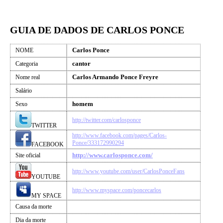
GUIA DE DADOS DE CARLOS PONCE
Carlos Ponce
NOME
cantor
Categoria
Carlos Armando Ponce Freyre
Nome real
Salário
homem
Sexo
http://twitter.com/carlosponce
TWITTER
http://www.facebook.com/pages/Carlos-
Ponce/333172990294
FACEBOOK
http://www.carlosponce.com/
Site oficial
http://www.youtube.com/user/CarlosPonceFans
YOUTUBE
http://www.myspace.com/poncecarlos
MY SPACE
Causa da morte
Dia da morte