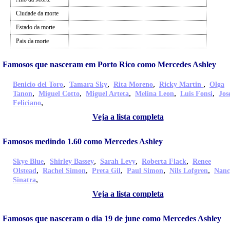
Ciudade da morte
Estado da morte
Pais da morte
Famosos que nasceram em Porto Rico como Mercedes Ashley
,
,
,
,
Benicio del Toro
Tamara Sky
Rita Moreno
Ricky Martin
Olga
,
,
,
,
,
Tanon
Miguel Cotto
Miguel Arteta
Melina Leon
Luis Fonsi
Jos
,
Feliciano
Veja a lista completa
Famosos medindo 1.60 como Mercedes Ashley
,
,
,
,
Skye Blue
Shirley Bassey
Sarah Levy
Roberta Flack
Renee
,
,
,
,
,
Olstead
Rachel Simon
Preta Gil
Paul Simon
Nils Lofgren
Nanc
,
Sinatra
Veja a lista completa
Famosos que nasceram o dia 19 de june como Mercedes Ashley