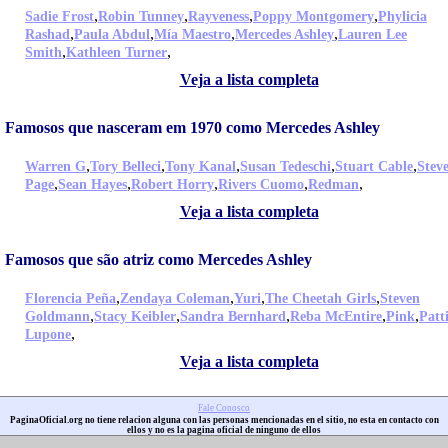
,
,
,
,
Sadie Frost
Robin Tunney
Rayveness
Poppy Montgomery
Phylicia
,
,
,
,
Rashad
Paula Abdul
Mía Maestro
Mercedes Ashley
Lauren Lee
,
,
Smith
Kathleen Turner
Veja a lista completa
Famosos que nasceram em 1970 como Mercedes Ashley
,
,
,
,
,
Warren G
Tory Belleci
Tony Kanal
Susan Tedeschi
Stuart Cable
Stev
,
,
,
,
,
Page
Sean Hayes
Robert Horry
Rivers Cuomo
Redman
Veja a lista completa
Famosos que são atriz como Mercedes Ashley
,
,
,
,
Florencia Peña
Zendaya Coleman
Yuri
The Cheetah Girls
Steven
,
,
,
,
,
Goldmann
Stacy Keibler
Sandra Bernhard
Reba McEntire
Pink
Patt
,
Lupone
Veja a lista completa
Fale Conosco
PaginaOficial.org no tiene relacion alguna con las personas mencionadas en el sitio, no esta en contacto con
ellos y no es la pagina oficial de ninguno de ellos