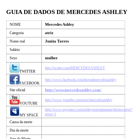
GUIA DE DADOS DE MERCEDES ASHLEY
Mercedes Ashley
NOME
atriz
Categoria
Junita Torres
Nome real
Salário
mulher
Sexo
http://twitter.com/MERCEDESASHLEY
TWITTER
http://www.facebook.com/therealmercedesashley
FACEBOOK
http://www.mercedesashley.com/
Site oficial
http://www.youtube.com/user/mercedesashley
YOUTUBE
http://www.myspace.com/ashleyentertainment/photos/error?
error=1
MY SPACE
Causa da morte
Dia da morte
Ano da Morte