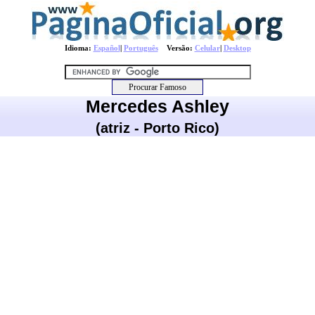
Idioma:
Español
|
Português
Versão:
Celular
|
Desktop
Mercedes Ashley
(atriz - Porto Rico)