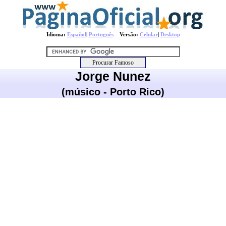
Idioma:
Español
|
Português
Versão:
Celular
|
Desktop
Jorge Nunez
(músico - Porto Rico)