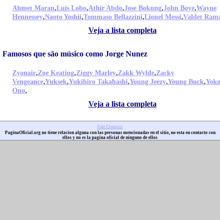
,
,
,
,
,
Ahmet Maran
Luis Lobo
Athir Abdo
Jose Bokung
John Boye
Wayne
,
,
,
,
Hennessey
Naoto Yoshii
Tommaso Bellazzini
Lionel Messi
Valdet Ram
Veja a lista completa
Famosos que são músico como Jorge Nunez
,
,
,
,
Zyonair
Zoe Keating
Ziggy Marley
Zakk Wylde
Zacky
,
,
,
,
,
Vengeance
Yuksek
Yukihiro Takahashi
Young Jeezy
Young Buck
Yok
,
Ono
Veja a lista completa
Fale Conosco
PaginaOficial.org no tiene relacion alguna con las personas mencionadas en el sitio, no esta en contacto con
ellos y no es la pagina oficial de ninguno de ellos