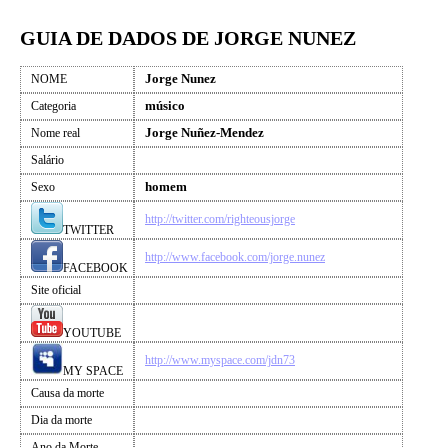
GUIA DE DADOS DE JORGE NUNEZ
Jorge Nunez
NOME
músico
Categoria
Jorge Nuñez-Mendez
Nome real
Salário
homem
Sexo
http://twitter.com/righteousjorge
TWITTER
http://www.facebook.com/jorge.nunez
FACEBOOK
Site oficial
YOUTUBE
http://www.myspace.com/jdn73
MY SPACE
Causa da morte
Dia da morte
Ano da Morte