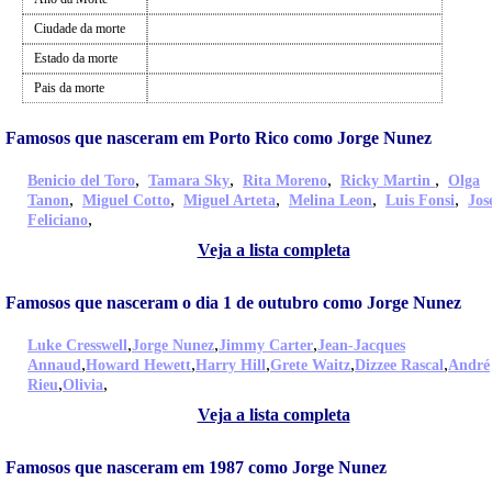
Ciudade da morte
Estado da morte
Pais da morte
Famosos que nasceram em Porto Rico como Jorge Nunez
,
,
,
,
Benicio del Toro
Tamara Sky
Rita Moreno
Ricky Martin
Olga
,
,
,
,
,
Tanon
Miguel Cotto
Miguel Arteta
Melina Leon
Luis Fonsi
Jos
,
Feliciano
Veja a lista completa
Famosos que nasceram o dia 1 de outubro como Jorge Nunez
,
,
,
Luke Cresswell
Jorge Nunez
Jimmy Carter
Jean-Jacques
,
,
,
,
,
Annaud
Howard Hewett
Harry Hill
Grete Waitz
Dizzee Rascal
André
,
,
Rieu
Olivia
Veja a lista completa
Famosos que nasceram em 1987 como Jorge Nunez