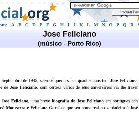
com:
A
B
C
D
E
F
G
H
I
J
K
L
M
N
O
P
Q
R
Jose Feliciano
(músico - Porto Rico)
 Septiembre de 1945, se você queria saber quantos anos tem
Jose Feliciano
,
ade de
Jose Feliciano
, com certeza vários de seus aniversários vai lhe trazer
e
Jose Feliciano
, uma breve
biografia de
Jose Feliciano
em portugues con
osé Montserrate Feliciano García
e que seu nome real ou verdadeiro é
José