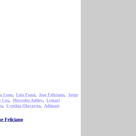
,
,
,
a Leon
Luis Fonsi
Jose Feliciano
Jorge
,
,
e Cox
Mercedes Ashley
Lymari
,
,
es
Cynthia Olavarria
Adimari
e Feliciano