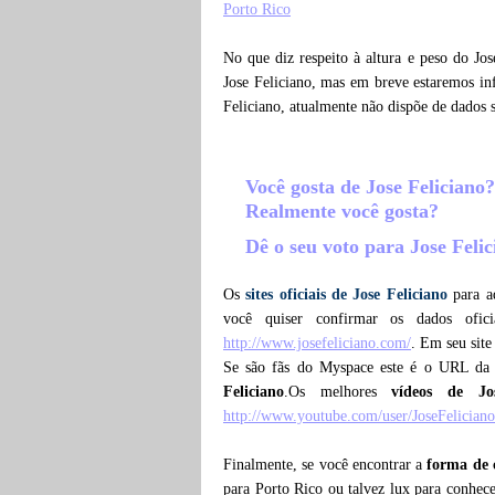
Porto Rico
No que diz respeito à altura e peso do Jo
Jose Feliciano, mas em breve estaremos inf
Feliciano, atualmente não dispõe de dados
Você gosta de Jose Feliciano
Realmente você gosta?
Dê o seu voto para Jose Feli
Os
sites oficiais de Jose Feliciano
para aq
você quiser confirmar os dados ofi
http://www.josefeliciano.com/
. Em seu site
Se são fãs do Myspace este é o URL da
Feliciano
.Os melhores
vídeos de Jo
http://www.youtube.com/user/JoseFelician
Finalmente, se você encontrar a
forma de 
para Porto Rico ou talvez lux para conhece