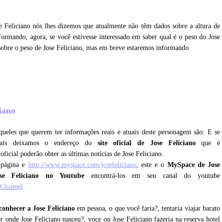
se Feliciano nós lhes dizemos que atualmente não têm dados sobre a altura de
ormando, agora, se você estivesse interessado em saber qual é o peso do Jose
 sobre o peso de Jose Feliciano, mas em breve estaremos informando
?
ciano
ueles que querem ter informações reais e atuais deste personagem são: E se
ciais deixamos o endereço do
site oficial de Jose Feliciano
que é
 oficial poderão obter as últimas notícias de Jose Feliciano.
 página e
http://www.myspace.com/josefeliciano
, este e o
MySpace de Jose
se Feliciano no Youtube
encontrá-los em seu canal do youtube
oChannel
conhecer a Jose Feliciano
em pessoa, o que você faria?, tentaria viajar barato
r onde Jose Feliciano nasceu?, voce ou Jose Feliciano fazeria na reserva hotel