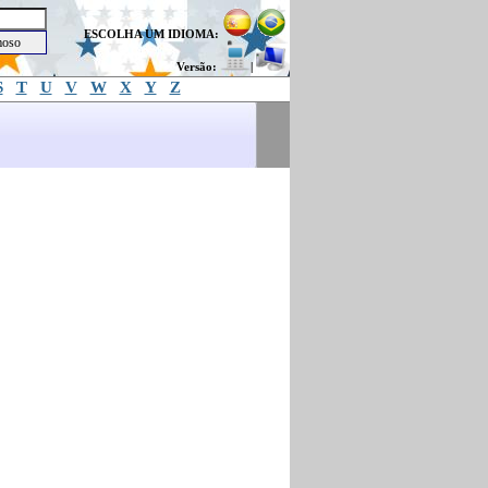
ESCOLHA UM IDIOMA:
Versão:
|
S
T
U
V
W
X
Y
Z