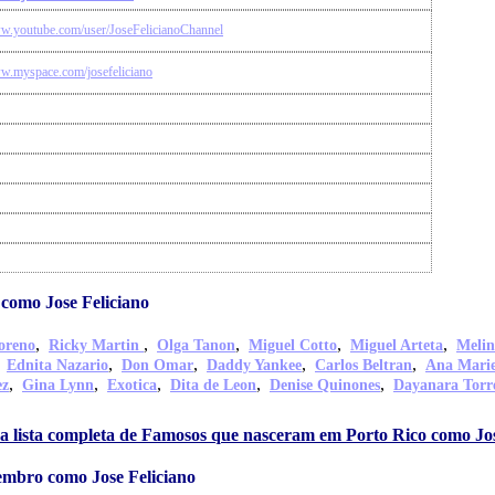
ww.youtube.com/user/JoseFelicianoChannel
ww.myspace.com/josefeliciano
como Jose Feliciano
,
,
,
,
,
oreno
Ricky Martin
Olga Tanon
Miguel Cotto
Miguel Arteta
Melin
,
,
,
,
,
Ednita Nazario
Don Omar
Daddy Yankee
Carlos Beltran
Ana Mari
,
,
,
,
,
ez
Gina Lynn
Exotica
Dita de Leon
Denise Quinones
Dayanara Torr
a lista completa de Famosos que nasceram em Porto Rico como Jos
embro como Jose Feliciano