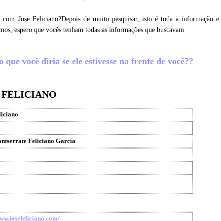
 com Jose Feliciano?Depois de muito pesquisar, isto é toda a informação e
tamos, espero que vocês tenham todas as informações que buscavam
 que você diria se ele estivesse na frente de você??
 FELICIANO
liciano
ntserrate Feliciano García
www.josefeliciano.com/