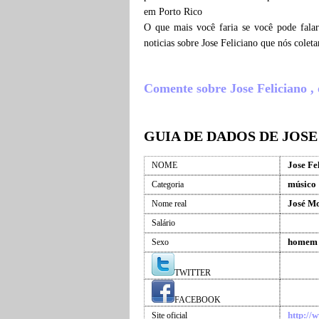
em Porto Rico
O que mais você faria se você pode falar
noticias sobre Jose Feliciano que nós cole
Comente sobre Jose Feliciano , o
GUIA DE DADOS DE JOSE
Jose Fe
NOME
músico
Categoria
José Mo
Nome real
Salário
homem
Sexo
TWITTER
FACEBOOK
http://
Site oficial