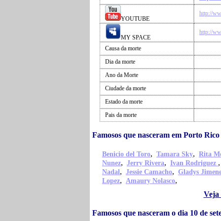
http://w
YOUTUBE
http://w
MY SPACE
Causa da morte
Dia da morte
Ano da Morte
Ciudade da morte
Estado da morte
Pais da morte
Famosos que nasceram em Porto Rico 
,
,
Benicio del Toro
Tamara Sky
Rita M
,
,
Nunez
Jerry Rivera
Ivan Rodriguez
,
,
Nadal
Jessie Camacho
Gladys Jimen
,
,
Lopez
Amaury Nolasco
Veja 
Famosos que nasceram o dia 10 de set