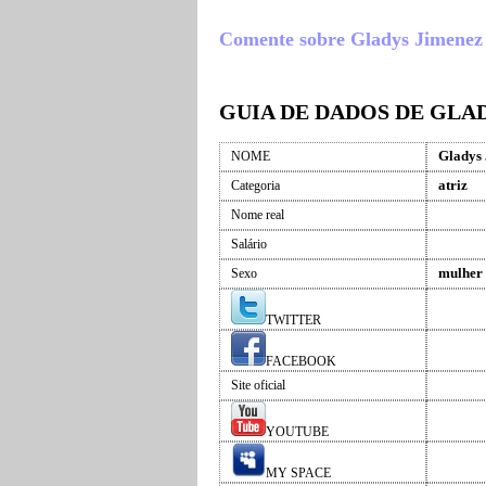
Comente sobre Gladys Jimenez , 
GUIA DE DADOS DE GLA
Gladys
NOME
atriz
Categoria
Nome real
Salário
mulher
Sexo
TWITTER
FACEBOOK
Site oficial
YOUTUBE
MY SPACE