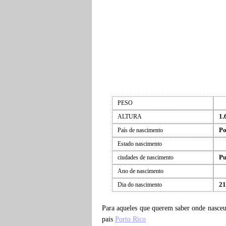
PESO
1.
ALTURA
Po
País de nascimento
Estado nascimento
Pu
ciudades de nascimento
Ano de nascimento
21
Dia do nascimento
Para aqueles que querem saber onde nasce
pais
Porto Rico