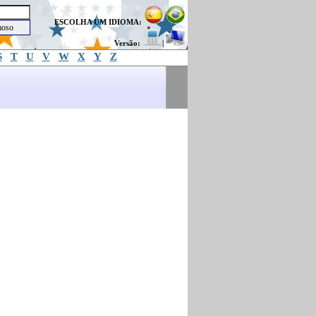
ESCOLHA UM IDIOMA:
Versão:
|
S
T
U
V
W
X
Y
Z