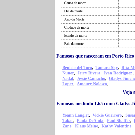
Causa da morte
Dia da morte
Ano da Morte
Ciudade da morte
Estado da morte
Pais da morte
Famosos que nasceram em Porto Rico
,
,
Benicio del Toro
Tamara Sky
Rita M
,
,
Nunez
Jerry Rivera
Ivan Rodriguez
,
,
Nadal
Jessie Camacho
Gladys Jimen
,
,
Lopez
Amaury Nolasco
Veja 
Famosos medindo 1.65 como Gladys J
,
,
Yoann Langlet
Vickie Guerrero
Susa
,
,
,
Takac
Paula DeAnda
Paul Shaffer
,
,
,
Zane
Klaus Meine
Kathy Valentine