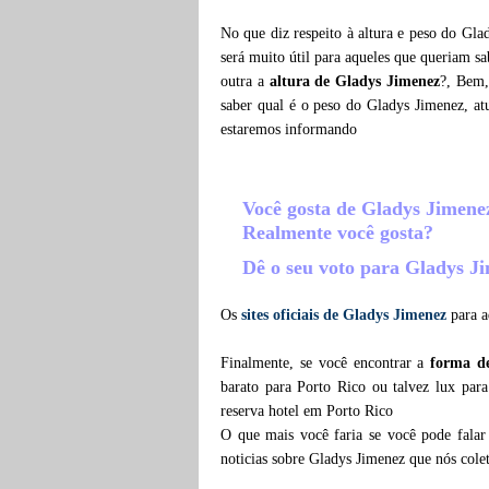
No que diz respeito à altura e peso do Gla
será muito útil para aqueles que queriam s
outra a
altura de Gladys Jimenez
?, Bem,
saber qual é o peso do Gladys Jimenez, a
estaremos informando
Você gosta de Gladys Jimen
Realmente você gosta?
Dê o seu voto para Gladys J
Os
sites oficiais de Gladys Jimenez
para a
Finalmente, se você encontrar a
forma d
barato para Porto Rico ou talvez lux par
reserva hotel em Porto Rico
O que mais você faria se você pode falar
noticias sobre Gladys Jimenez que nós col