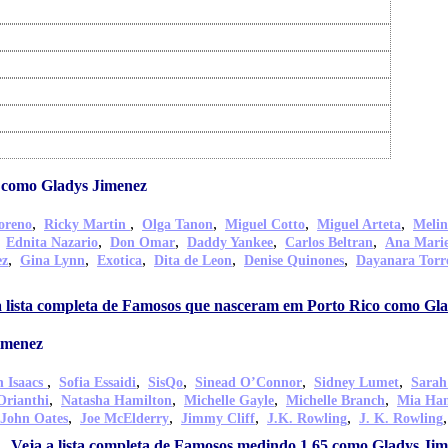
 como Gladys Jimenez
,
,
,
,
,
oreno
Ricky Martin
Olga Tanon
Miguel Cotto
Miguel Arteta
Melin
,
,
,
,
,
Ednita Nazario
Don Omar
Daddy Yankee
Carlos Beltran
Ana Mari
,
,
,
,
,
ez
Gina Lynn
Exotica
Dita de Leon
Denise Quinones
Dayanara Torr
a lista completa de Famosos que nasceram em Porto Rico como Gl
imenez
,
,
,
,
,
n Isaacs
Sofia Essaidi
SisQo
Sinead O’Connor
Sidney Lumet
Sarah
,
,
,
,
Orianthi
Natasha Hamilton
Michelle Gayle
Michelle Branch
Mia H
,
,
,
,
John Oates
Joe McElderry
Jimmy Cliff
J.K. Rowling
J. K. Rowling
Veja a lista completa de Famosos medindo 1.65 como Gladys Ji