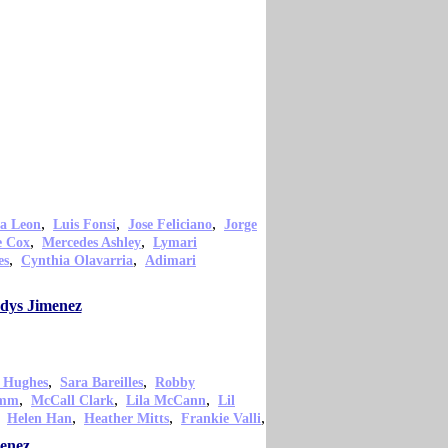
,
,
,
a Leon
Luis Fonsi
Jose Feliciano
Jorge
,
,
e Cox
Mercedes Ashley
Lymari
,
,
es
Cynthia Olavarria
Adimari
adys Jimenez
,
,
 Hughes
Sara Bareilles
Robby
,
,
,
amm
McCall Clark
Lila McCann
Lil
,
,
,
,
Helen Han
Heather Mitts
Frankie Valli
menez