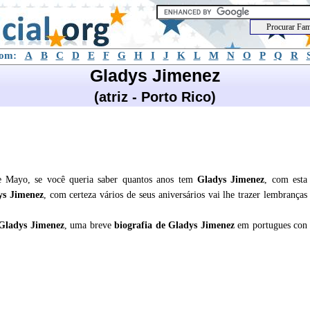
com:
A
B
C
D
E
F
G
H
I
J
K
L
M
N
O
P
Q
R
Gladys Jimenez
(atriz - Porto Rico)
e Mayo, se você queria saber quantos anos tem
Gladys Jimenez
, com esta
ys Jimenez
, com certeza vários de seus aniversários vai lhe trazer lembranças
Gladys Jimenez
, uma breve
biografia de
Gladys Jimenez
em portugues con