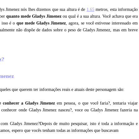
dys Jimenez nós lhes dizemos que sua altura é de
1.65
metros, esta informação
aber
quanto mede Gladys Jimenez
ou qual é a sua altura. Você achava que era
 isso é o
que mede Gladys Jimenez
, agora, se você estivesse interessado em
tualmente não dispõe de dados sobre o peso de Gladys Jimenez, mas em breve
ez?
imenez
queles que querem ter informações reais e atuais deste personagem são:
e conhecer a Gladys Jimenez
em pessoa, o que você faria?, tentaria viajar
a conhecer onde Gladys Jimenez nasceu?, voce ou Gladys Jimenez fazeria na
 com Gladys Jimenez?Depois de muito pesquisar, isto é toda a informação e
etamos, espero que vocês tenham todas as informações que buscavam