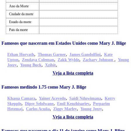
Ano da Morte
Ciudade da morte
Estado da morte
Pais da morte
Famosos que nasceram em Estados Unidos como Mary J. Blige
,
,
,
Ethan Horvath
Thomas Garner
James Gandolfini
Kate
,
,
,
,
Upton
Zendaya Coleman
Zakk Wylde
Zachary Johnson
Young
,
,
,
Jeezy
Young Buck
Xzibit
Veja a lista completa
Famosos medindo 1.75 como Mary J. Blige
,
,
,
Khassa Camara
Yainer Acevedo
Saidi Nduwimana
Kerry
,
,
,
Skepple
Dipsy Selolwane
Emil Kenzhisariev
Perparim
,
,
,
,
Hetemaj
Carlos Acuña
Ziggy Marley
Young Jeezy
Veja a lista completa
Famosos que nasceram o dia 11 de janeiro como Mary J. Blige