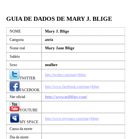
GUIA DE DADOS DE MARY J. BLIGE
Mary J. Blige
NOME
atriz
Categoria
Mary Jane Blige
Nome real
Salário
mulher
Sexo
http://twitter.com/maryjblige
TWITTER
http://www.facebook.com/maryjblige
FACEBOOK
http://www.mjblige.com/
Site oficial
YOUTUBE
http://www.myspace.com/maryjblige
MY SPACE
Causa da morte
Dia da morte