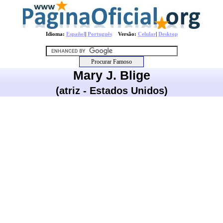
Idioma:
Español
|
Português
Versão:
Celular
|
Desktop
Mary J. Blige
(atriz - Estados Unidos)