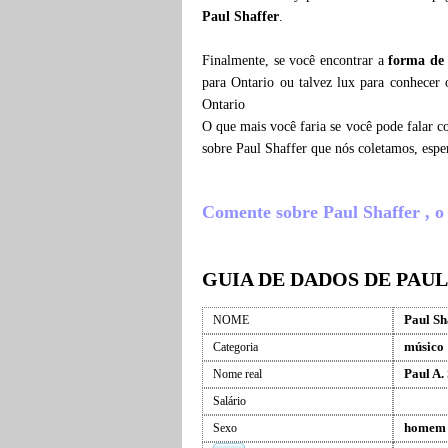
Paul Shaffer
.
Finalmente, se você encontrar a
forma de 
para Ontario ou talvez lux para conhecer 
Ontario
O que mais você faria se você pode falar c
sobre Paul Shaffer que nós coletamos, esp
Comente sobre Paul Shaffer , o q
GUIA DE DADOS DE PAU
Paul Sh
NOME
músico
Categoria
Paul A.
Nome real
Salário
homem
Sexo