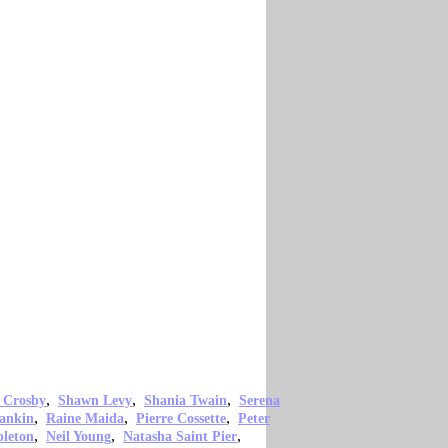
,
,
,
 Crosby
Shawn Levy
Shania Twain
Serena
,
,
,
ankin
Raine Maida
Pierre Cossette
Peter
,
,
,
pleton
Neil Young
Natasha Saint Pier