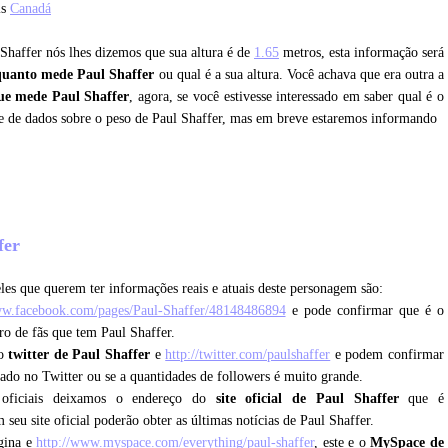
is
Canadá
 Shaffer nós lhes dizemos que sua altura é de
1.65
metros, esta informação será
quanto mede Paul Shaffer
ou qual é a sua altura. Você achava que era outra a
ue mede Paul Shaffer
, agora, se você estivesse interessado em saber qual é o
õe de dados sobre o peso de Paul Shaffer, mas em breve estaremos informando
ffer
les que querem ter informações reais e atuais deste personagem são:
ww.facebook.com/pages/Paul-Shaffer/48148486894
e pode confirmar que é o
ro de fãs que tem Paul Shaffer.
 o
twitter de Paul Shaffer
e
http://twitter.com/paulshaffer
e podem confirmar
icado no Twitter ou se a quantidades de followers é muito grande.
 oficiais deixamos o endereço do
site oficial de Paul Shaffer
que é
 seu site oficial poderão obter as últimas notícias de Paul Shaffer.
gina e
http://www.myspace.com/everything/paul-shaffer
, este e o
MySpace de