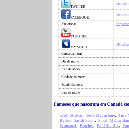
http://tw
TWITTER
http://w
FACEBOOK
http://
Site oficial
YOUTUBE
http://w
MY SPACE
Causa da morte
Dia da morte
Ano da Morte
Ciudade da morte
Estado da morte
Pais da morte
Famosos que nasceram em Canadá com
,
,
Trish Stratus
Todd McFarlane
Tina 
,
,
Ryder
Sarah Slean
Sarah McLachla
,
,
,
Wunstorf
Peaches
Paul Shaffer
Pau