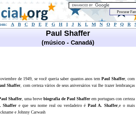
com:
A
B
C
D
E
F
G
H
I
J
K
L
M
N
O
P
Q
R
Paul Shaffer
(músico - Canadá)
oviembre de 1949, se você queria saber quantos anos tem
Paul Shaffer
, com
aul Shaffer
, com certeza vários de seus aniversários vai lhe trazer lembranças
Paul Shaffer
, uma breve
biografia de
Paul Shaffer
em portugues con certeza
. Shaffer
e que seu nome real ou verdadeiro é
Paul A. Shaffer
,e o mais
ickname e Johnny Carwash