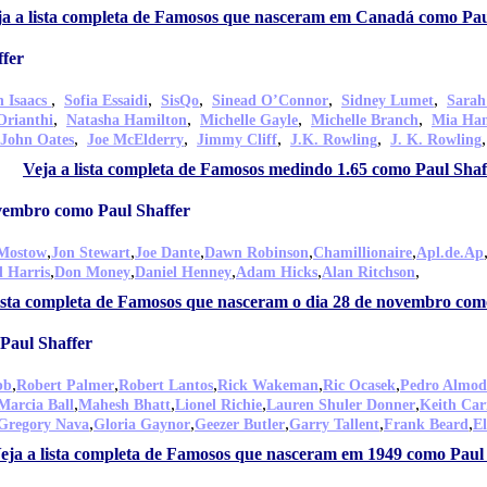
ja a lista completa de Famosos que nasceram em Canadá como Pau
fer
,
,
,
,
,
n Isaacs
Sofia Essaidi
SisQo
Sinead O’Connor
Sidney Lumet
Sarah
,
,
,
,
Orianthi
Natasha Hamilton
Michelle Gayle
Michelle Branch
Mia H
,
,
,
,
John Oates
Joe McElderry
Jimmy Cliff
J.K. Rowling
J. K. Rowling
Veja a lista completa de Famosos medindo 1.65 como Paul Shaf
vembro como Paul Shaffer
,
,
,
,
,
Mostow
Jon Stewart
Joe Dante
Dawn Robinson
Chamillionaire
Apl.de.Ap
,
,
,
,
,
 Harris
Don Money
Daniel Henney
Adam Hicks
Alan Ritchson
lista completa de Famosos que nasceram o dia 28 de novembro com
Paul Shaffer
,
,
,
,
,
bb
Robert Palmer
Robert Lantos
Rick Wakeman
Ric Ocasek
Pedro Almod
,
,
,
,
Marcia Ball
Mahesh Bhatt
Lionel Richie
Lauren Shuler Donner
Keith Car
,
,
,
,
,
Gregory Nava
Gloria Gaynor
Geezer Butler
Garry Tallent
Frank Beard
E
eja a lista completa de Famosos que nasceram em 1949 como Paul