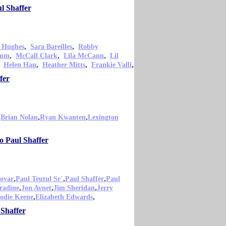
l Shaffer
,
,
 Hughes
Sara Bareilles
Robby
,
,
,
amm
McCall Clark
Lila McCann
Lil
,
,
,
,
Helen Han
Heather Mitts
Frankie Valli
fer
,
,
,
Brian Nolan
Ryan Kwanten
Lexington
o Paul Shaffer
,
,
,
ovar
Paul Teutul Sr`
Paul Shaffer
Paul
,
,
,
radine
Jon Avnet
Jim Sheridan
Jerry
,
,
lodie Keene
Elizabeth Edwards
 Shaffer