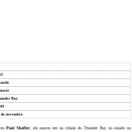
65
anadá
tario
under Bay
49
 de novembro
sceu
Paul Shaffer
, ele nasceu em na cidade do Thunder Bay no estado ou