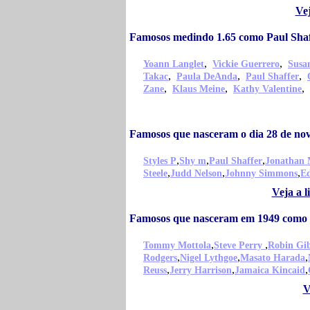
Ve
Famosos medindo 1.65 como Paul Shaf
,
,
Yoann Langlet
Vickie Guerrero
Susa
,
,
,
Takac
Paula DeAnda
Paul Shaffer
,
,
,
Zane
Klaus Meine
Kathy Valentine
Famosos que nasceram o dia 28 de no
,
,
,
Styles P
Shy m
Paul Shaffer
Jonathan 
,
,
,
Steele
Judd Nelson
Johnny Simmons
Ed
Veja a 
Famosos que nasceram em 1949 como 
,
,
Tommy Mottola
Steve Perry
Robin Gi
,
,
,
Rodgers
Nigel Lythgoe
Masato Harada
,
,
,
Reuss
Jerry Harrison
Jamaica Kincaid
V