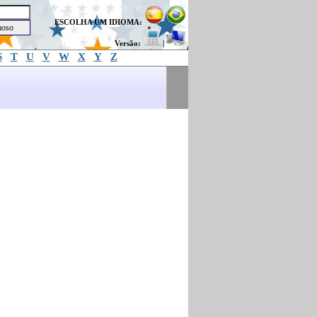
ESCOLHA UM IDIOMA:
Versão:
|
S
T
U
V
W
X
Y
Z