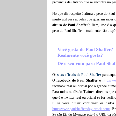
provincia de Ontario que se encontra no pa
No que diz respeito à altura e peso do Paul
muito útil para aqueles que queriam saber
altura de Paul Shaffer
?, Bem, isso é o
q
peso do Paul Shaffer, atualmente não disp
Você gosta de Paul Shaffer?
Realmente você gosta?
Dê o seu voto para Paul Sha
Os
sites oficiais de Paul Shaffer
para aque
O
facebook de Paul Shaffer
e
http://w
facebook real ou oficial por o grande núme
Para todos os fãs do Twitter, diremos que
que é o Twitter real ou oficial se for verif
E se você quiser confirmar os dados
http://www.paulshaffersdayinrock.com/
. Em
Se são fãs do Myspace este é o URL da pá