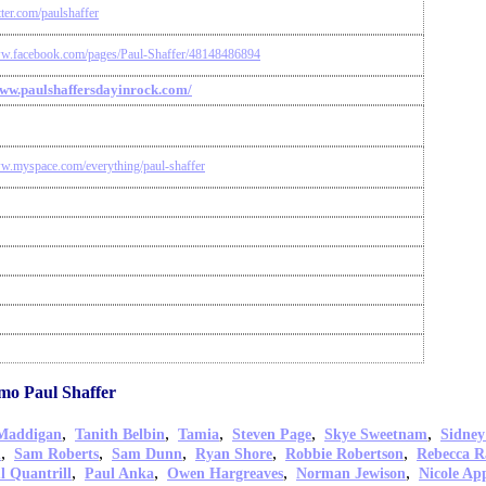
itter.com/paulshaffer
ww.facebook.com/pages/Paul-Shaffer/48148486894
www.paulshaffersdayinrock.com/
ww.myspace.com/everything/paul-shaffer
o Paul Shaffer
,
,
,
,
,
Maddigan
Tanith Belbin
Tamia
Steven Page
Skye Sweetnam
Sidney
,
,
,
,
,
n
Sam Roberts
Sam Dunn
Ryan Shore
Robbie Robertson
Rebecca R
,
,
,
,
l Quantrill
Paul Anka
Owen Hargreaves
Norman Jewison
Nicole Ap