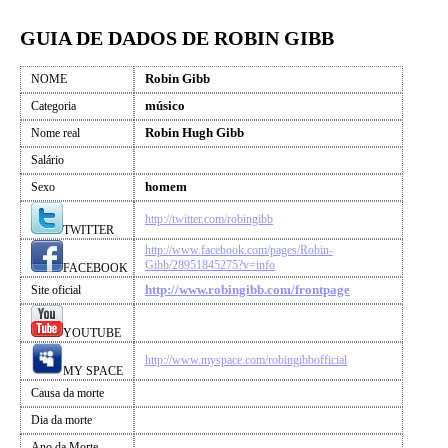
GUIA DE DADOS DE ROBIN GIBB
Robin Gibb
NOME
músico
Categoria
Robin Hugh Gibb
Nome real
Salário
homem
Sexo
http://twitter.com/robingibb
TWITTER
http://www.facebook.com/pages/Robin-
Gibb/28951845275?v=info
FACEBOOK
http://www.robingibb.com/frontpage
Site oficial
YOUTUBE
http://www.myspace.com/robingibbofficial
MY SPACE
Causa da morte
Dia da morte
Ano da Morte