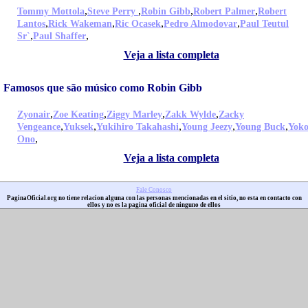
,
,
,
,
Tommy Mottola
Steve Perry
Robin Gibb
Robert Palmer
Robert
,
,
,
,
Lantos
Rick Wakeman
Ric Ocasek
Pedro Almodovar
Paul Teutul
,
,
Sr`
Paul Shaffer
Veja a lista completa
Famosos que são músico como Robin Gibb
,
,
,
,
Zyonair
Zoe Keating
Ziggy Marley
Zakk Wylde
Zacky
,
,
,
,
,
Vengeance
Yuksek
Yukihiro Takahashi
Young Jeezy
Young Buck
Yok
,
Ono
Veja a lista completa
Fale Conosco
PaginaOficial.org no tiene relacion alguna con las personas mencionadas en el sitio, no esta en contacto con
ellos y no es la pagina oficial de ninguno de ellos