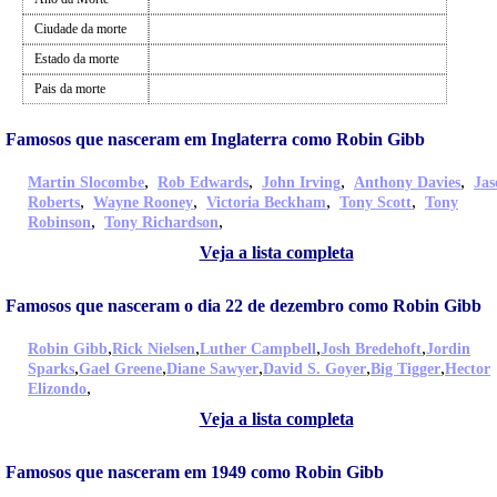
Ciudade da morte
Estado da morte
Pais da morte
Famosos que nasceram em Inglaterra como Robin Gibb
,
,
,
,
Martin Slocombe
Rob Edwards
John Irving
Anthony Davies
Jas
,
,
,
,
Roberts
Wayne Rooney
Victoria Beckham
Tony Scott
Tony
,
,
Robinson
Tony Richardson
Veja a lista completa
Famosos que nasceram o dia 22 de dezembro como Robin Gibb
,
,
,
,
Robin Gibb
Rick Nielsen
Luther Campbell
Josh Bredehoft
Jordin
,
,
,
,
,
Sparks
Gael Greene
Diane Sawyer
David S. Goyer
Big Tigger
Hector
,
Elizondo
Veja a lista completa
Famosos que nasceram em 1949 como Robin Gibb