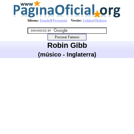
Idioma:
Español
|
Português
Versão:
Celular
|
Desktop
Robin Gibb
(músico - Inglaterra)