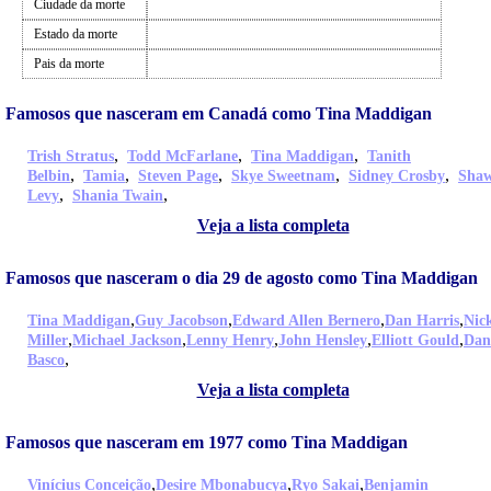
Ciudade da morte
Estado da morte
Pais da morte
Famosos que nasceram em Canadá como Tina Maddigan
,
,
,
Trish Stratus
Todd McFarlane
Tina Maddigan
Tanith
,
,
,
,
,
Belbin
Tamia
Steven Page
Skye Sweetnam
Sidney Crosby
Sha
,
,
Levy
Shania Twain
Veja a lista completa
Famosos que nasceram o dia 29 de agosto como Tina Maddigan
,
,
,
,
Tina Maddigan
Guy Jacobson
Edward Allen Bernero
Dan Harris
Nic
,
,
,
,
,
Miller
Michael Jackson
Lenny Henry
John Hensley
Elliott Gould
Dan
,
Basco
Veja a lista completa
Famosos que nasceram em 1977 como Tina Maddigan
,
,
,
Vinícius Conceição
Desire Mbonabucya
Ryo Sakai
Benjamin