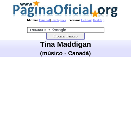
Idioma:
Español
|
Português
Versão:
Celular
|
Desktop
Tina Maddigan
(músico - Canadá)