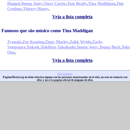
,
,
,
,
,
Huggel
Young Jeezy
Vince Carter
Tom Brady
Tina Maddigan
Tim
,
,
Credeur
Thierry Henry
Veja a lista completa
Famosos que são músico como Tina Maddigan
,
,
,
,
Zyonair
Zoe Keating
Ziggy Marley
Zakk Wylde
Zacky
,
,
,
,
,
Vengeance
Yuksek
Yukihiro Takahashi
Young Jeezy
Young Buck
Yok
,
Ono
Veja a lista completa
Fale Conosco
PaginaOficial.org no tiene relacion alguna con las personas mencionadas en el sitio, no esta en contacto con
ellos y no es la pagina oficial de ninguno de ellos