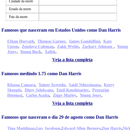
Ciudade da morte
Estado da morte
Pais da morte
Famosos que nasceram em Estados Unidos como Dan Harris
,
,
,
Ethan Horvath
Thomas Garner
James Gandolfini
Kate
,
,
,
,
Upton
Zendaya Coleman
Zakk Wylde
Zachary Johnson
Young
,
,
,
Jeezy
Young Buck
Xzibit
Veja a lista completa
Famosos medindo 1.75 como Dan Harris
,
,
,
Khassa Camara
Yainer Acevedo
Saidi Nduwimana
Kerry
,
,
,
Skepple
Dipsy Selolwane
Emil Kenzhisariev
Perparim
,
,
,
,
Hetemaj
Carlos Acuña
Ziggy Marley
Young Jeezy
Veja a lista completa
Famosos que nasceram o dia 29 de agosto como Dan Harris
,
,
,
,
Tina Maddigan
Guy Jacobson
Edward Allen Bernero
Dan Harris
Nic