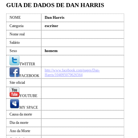
GUIA DE DADOS DE DAN HARRIS
Dan Harris
NOME
escritor
Categoria
Nome real
Salário
homem
Sexo
TWITTER
http://www.facebook.com/pages/Dan-
Harris/104095079626564
FACEBOOK
Site oficial
YOUTUBE
MY SPACE
Causa da morte
Dia da morte
Ano da Morte