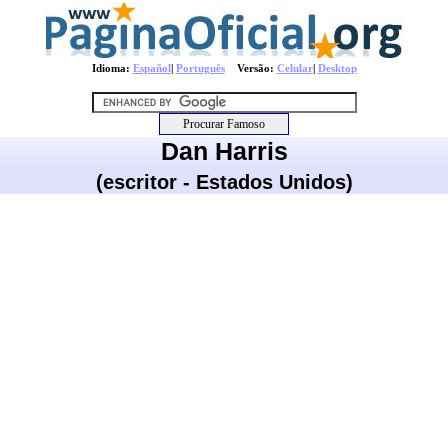
Idioma:
Español
|
Português
Versão:
Celular
|
Desktop
Dan Harris
(escritor - Estados Unidos)