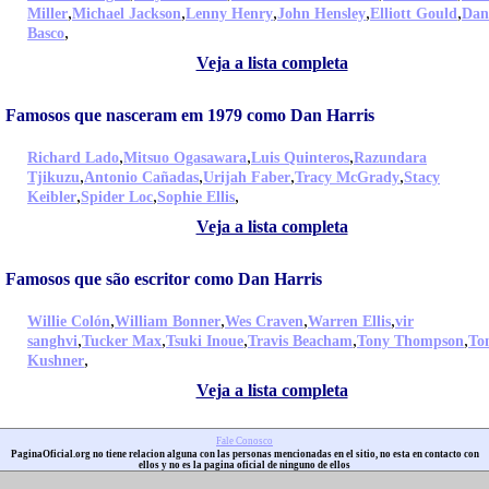
,
,
,
,
,
Miller
Michael Jackson
Lenny Henry
John Hensley
Elliott Gould
Dan
,
Basco
Veja a lista completa
Famosos que nasceram em 1979 como Dan Harris
,
,
,
Richard Lado
Mitsuo Ogasawara
Luis Quinteros
Razundara
,
,
,
,
Tjikuzu
Antonio Cañadas
Urijah Faber
Tracy McGrady
Stacy
,
,
,
Keibler
Spider Loc
Sophie Ellis
Veja a lista completa
Famosos que são escritor como Dan Harris
,
,
,
,
Willie Colón
William Bonner
Wes Craven
Warren Ellis
vir
,
,
,
,
,
sanghvi
Tucker Max
Tsuki Inoue
Travis Beacham
Tony Thompson
To
,
Kushner
Veja a lista completa
Fale Conosco
PaginaOficial.org no tiene relacion alguna con las personas mencionadas en el sitio, no esta en contacto con
ellos y no es la pagina oficial de ninguno de ellos