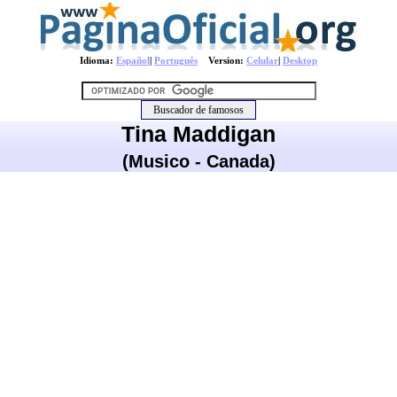
Idioma:
Español
|
Português
Version:
Celular
|
Desktop
Tina Maddigan
(Musico - Canada)