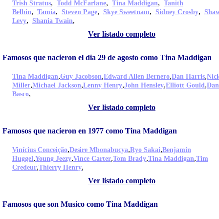
,
,
,
Trish Stratus
Todd McFarlane
Tina Maddigan
Tanith
,
,
,
,
,
Belbin
Tamia
Steven Page
Skye Sweetnam
Sidney Crosby
Sha
,
,
Levy
Shania Twain
Ver listado completo
Famosos que nacieron el dia 29 de agosto como Tina Maddigan
,
,
,
,
Tina Maddigan
Guy Jacobson
Edward Allen Bernero
Dan Harris
Nic
,
,
,
,
,
Miller
Michael Jackson
Lenny Henry
John Hensley
Elliott Gould
Dan
,
Basco
Ver listado completo
Famosos que nacieron en 1977 como Tina Maddigan
,
,
,
Vinícius Conceição
Desire Mbonabucya
Ryo Sakai
Benjamin
,
,
,
,
,
Huggel
Young Jeezy
Vince Carter
Tom Brady
Tina Maddigan
Tim
,
,
Credeur
Thierry Henry
Ver listado completo
Famosos que son Musico como Tina Maddigan