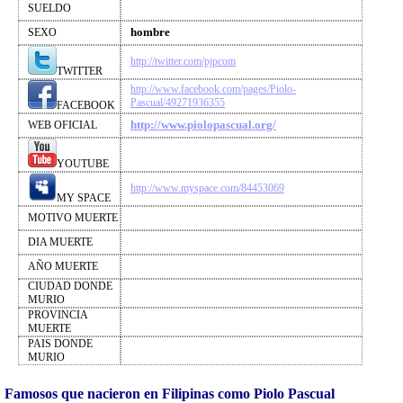
SUELDO
hombre
SEXO
http://twitter.com/pjpcom
TWITTER
http://www.facebook.com/pages/Piolo-
Pascual/49271936355
FACEBOOK
http://www.piolopascual.org/
WEB OFICIAL
YOUTUBE
http://www.myspace.com/84453069
MY SPACE
MOTIVO MUERTE
DIA MUERTE
AÑO MUERTE
CIUDAD DONDE
MURIO
PROVINCIA
MUERTE
PAIS DONDE
MURIO
Famosos que nacieron en Filipinas como Piolo Pascual