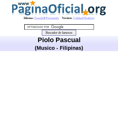
Idioma:
Español
|
Português
Version:
Celular
|
Desktop
Piolo Pascual
(Musico - Filipinas)