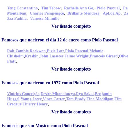
,
,
,
,
Yeng Constantino
Tim Tebow
Rachelle Ann Go
Piolo Pascual
Pa
,
,
,
,
Montalban
Charice Pempengco
Brillante Mendoza
Apl.de.Ap
Zs
,
,
Zsa Padilla
Vanessa Minnillo
Ver listado completo
Famosos que nacieron el dia 12 de enero como Piolo Pascual
,
,
,
,
Rob Zombie
Raekwon
Pixie Lott
Piolo Pascual
Melanie
,
,
,
,
,
Chisholm
Kreskin
John Lasseter
Jaime Wright
Francois Girard
Olive
,
Platt
Ver listado completo
Famosos que nacieron en 1977 como Piolo Pascual
,
,
,
Vinícius Conceição
Desire Mbonabucya
Ryo Sakai
Benjamin
,
,
,
,
,
Huggel
Young Jeezy
Vince Carter
Tom Brady
Tina Maddigan
Tim
,
,
Credeur
Thierry Henry
Ver listado completo
Famosos que son Musico como Piolo Pascual