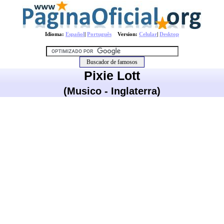
Idioma:
Español
|
Português
Version:
Celular
|
Desktop
Pixie Lott
(Musico - Inglaterra)