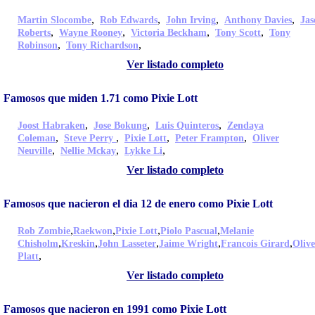
,
,
,
,
Martin Slocombe
Rob Edwards
John Irving
Anthony Davies
Jas
,
,
,
,
Roberts
Wayne Rooney
Victoria Beckham
Tony Scott
Tony
,
,
Robinson
Tony Richardson
Ver listado completo
Famosos que miden 1.71 como Pixie Lott
,
,
,
Joost Habraken
Jose Bokung
Luis Quinteros
Zendaya
,
,
,
,
Coleman
Steve Perry
Pixie Lott
Peter Frampton
Oliver
,
,
,
Neuville
Nellie Mckay
Lykke Li
Ver listado completo
Famosos que nacieron el dia 12 de enero como Pixie Lott
,
,
,
,
Rob Zombie
Raekwon
Pixie Lott
Piolo Pascual
Melanie
,
,
,
,
,
Chisholm
Kreskin
John Lasseter
Jaime Wright
Francois Girard
Olive
,
Platt
Ver listado completo
Famosos que nacieron en 1991 como Pixie Lott