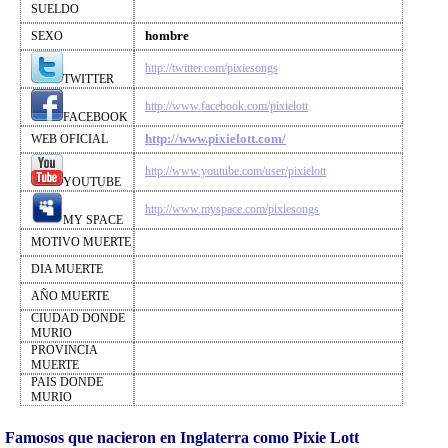
SUELDO
hombre
SEXO
http://twitter.com/pixiesongs
TWITTER
http://www.facebook.com/pixielott
FACEBOOK
http://www.pixielott.com/
WEB OFICIAL
http://www.youtube.com/user/pixielott
YOUTUBE
http://www.myspace.com/pixiesongs
MY SPACE
MOTIVO MUERTE
DIA MUERTE
AÑO MUERTE
CIUDAD DONDE
MURIO
PROVINCIA
MUERTE
PAIS DONDE
MURIO
Famosos que nacieron en Inglaterra como Pixie Lott