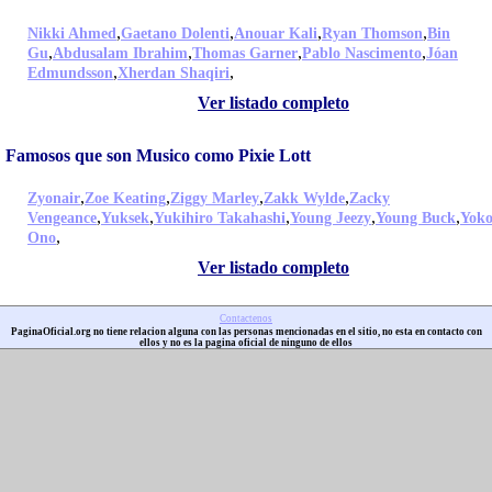
,
,
,
,
Nikki Ahmed
Gaetano Dolenti
Anouar Kali
Ryan Thomson
Bin
,
,
,
,
Gu
Abdusalam Ibrahim
Thomas Garner
Pablo Nascimento
Jóan
,
,
Edmundsson
Xherdan Shaqiri
Ver listado completo
Famosos que son Musico como Pixie Lott
,
,
,
,
Zyonair
Zoe Keating
Ziggy Marley
Zakk Wylde
Zacky
,
,
,
,
,
Vengeance
Yuksek
Yukihiro Takahashi
Young Jeezy
Young Buck
Yok
,
Ono
Ver listado completo
Contactenos
PaginaOficial.org no tiene relacion alguna con las personas mencionadas en el sitio, no esta en contacto con
ellos y no es la pagina oficial de ninguno de ellos