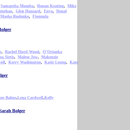
,
,
,
Samantha Mumba
Ronan Keating
Mike
,
,
,
inehan
Glen Hansard
Enya
Donal
,
,
Masha Rudenko
Fionnula
Bolger
,
,
m
Rachel Hurd-Wood
Q’Orianka
,
,
a Sirtis
Malese Jow
Makenzie
,
,
,
ell
Kerry Washington
Katie Leung
Kate
lger
,
,
ne Bahns
Lena Cardwell
Kelly
 Sarah Bolger