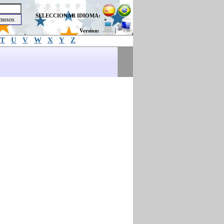
SELECCIONAR IDIOMA:
Version:
|
T
U
V
W
X
Y
Z