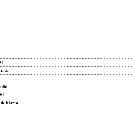
64
landa
blin
91
 de febrero