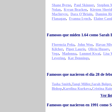
,
,
Shane Byrne
Paul Skinner
Stephen 
,
,
Nolan
Kyran Bracken
Kirsten Sheri
,
,
MacIntyre
Dara O’Briain
Damien Ri
,
,
Flanagan
Evanna Lynch
Elaine Cass
Famosos que miden 1.64 como Sarah 
,
,
Florencia Peña
John Woo
Hayao Miy
,
,
,
Kilcher
Piper Laurie
Olivia Hussey
,
,
,
Vega
Madonna
Lunmei Kwai
Lisa 
,
,
Levering
Kat Dennings
Famosos que nacieron el dia 28 de fe
,
,
Tasha Smith
Tangi Miller
Sarah Bolger
,
,
Bishop
Karolina Kurkova
Cristina Rai
Ver li
Famosos que nacieron en 1991 como S