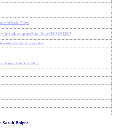
itter.com/Sarah_Bolger
ww.facebook.com/pages/Sarah-Bolger/121802113627
www.sarahbolgersource.com/
ww.myspace.com/cinderella_x
o Sarah Bolger