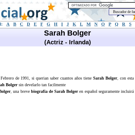
l:
A
B
C
D
E
F
G
H
I
J
K
L
M
N
O
P
Q
R
S
Sarah Bolger
(Actriz - Irlanda)
 Febrero de 1991, si querian saber cuantos años tiene
Sarah Bolger
, con esta
ah Bolger
sin develarlo tan facilmente
Bolger
, una breve
biografia de Sarah Bolger
en español seguramente incluirá