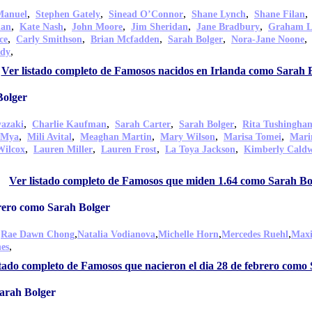
,
,
,
,
Manuel
Stephen Gately
Sinead O’Connor
Shane Lynch
Shane Filan
,
,
,
,
,
dan
Kate Nash
John Moore
Jim Sheridan
Jane Bradbury
Graham L
,
,
,
,
ce
Carly Smithson
Brian Mcfadden
Sarah Bolger
Nora-Jane Noone
,
idy
Ver listado completo de Famosos nacidos en Irlanda como Sarah 
Bolger
,
,
,
,
azaki
Charlie Kaufman
Sarah Carter
Sarah Bolger
Rita Tushingha
,
,
,
,
,
Mya
Mili Avital
Meaghan Martin
Mary Wilson
Marisa Tomei
Marin
,
,
,
,
Wilcox
Lauren Miller
Lauren Frost
La Toya Jackson
Kimberly Caldw
Ver listado completo de Famosos que miden 1.64 como Sarah Bo
brero como Sarah Bolger
,
,
,
,
,
Rae Dawn Chong
Natalia Vodianova
Michelle Horn
Mercedes Ruehl
Maxi
,
nes
stado completo de Famosos que nacieron el dia 28 de febrero como
arah Bolger