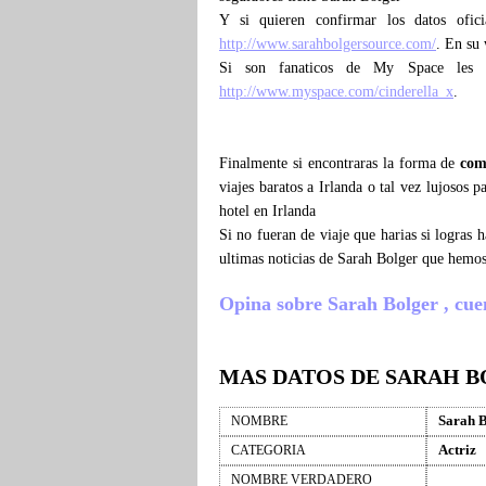
Y si quieren confirmar los datos ofic
http://www.sarahbolgersource.com/
. En su 
Si son fanaticos de My Space les 
http://www.myspace.com/cinderella_x
.
Finalmente si encontraras la forma de
com
viajes baratos a Irlanda o tal vez lujosos 
hotel en Irlanda
Si no fueran de viaje que harias si logras
ultimas noticias de Sarah Bolger que hemos
Opina sobre Sarah Bolger , cuent
MAS DATOS DE SARAH 
Sarah 
NOMBRE
Actriz
CATEGORIA
NOMBRE VERDADERO