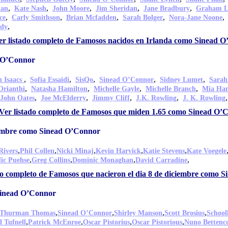
,
,
,
,
,
dan
Kate Nash
John Moore
Jim Sheridan
Jane Bradbury
Graham L
,
,
,
,
ce
Carly Smithson
Brian Mcfadden
Sarah Bolger
Nora-Jane Noone
,
idy
er listado completo de Famosos nacidos en Irlanda como Sinead 
 O’Connor
,
,
,
,
,
n Isaacs
Sofia Essaidi
SisQo
Sinead O’Connor
Sidney Lumet
Sarah
,
,
,
,
Orianthi
Natasha Hamilton
Michelle Gayle
Michelle Branch
Mia H
,
,
,
,
John Oates
Joe McElderry
Jimmy Cliff
J.K. Rowling
J. K. Rowling
Ver listado completo de Famosos que miden 1.65 como Sinead O’
ciembre como Sinead O’Connor
,
,
,
,
,
Rivers
Phil Collen
Nicki Minaj
Kevin Harvick
Katie Stevens
Kate Voegele
,
,
,
,
ic Puehse
Greg Collins
Dominic Monaghan
David Carradine
do completo de Famosos que nacieron el dia 8 de diciembre como 
Sinead O’Connor
,
,
,
,
Thurman Thomas
Sinead O’Connor
Shirley Manson
Scott Brosius
School
,
,
,
,
l Tufnell
Patrick McEnroe
Oscar Pistorius
Oscar Pistorious
Nuno Bettenc