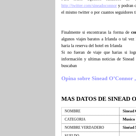
http://twitter.com/sineadoconnor
y podran co
el mismo twitter o por cuantos seguidores
Finalmente si encontraras la forma de
co
algunos viajes baratos a Irlanda o tal v
haria la reserva del hotel en Irlanda
Si no fueran de viaje que harias si lo
información y ultimas noticias de Sinea
buscaban
Opina sobre Sinead O’Connor , c
MAS DATOS DE SINEAD 
Sinead
NOMBRE
Musico
CATEGORIA
Sinéad
NOMBRE VERDADERO
SUELDO