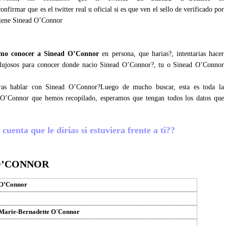
nfirmar que es el twitter real u oficial si es que ven el sello de verificado por
 tiene Sinead O’Connor
mo conocer a Sinead O’Connor
en persona, que harias?, intentarias hacer
ez lujosos para conocer donde nacio Sinead O’Connor?, tu o Sinead O’Connor
gras hablar con Sinead O’Connor?Luego de mucho buscar, esta es toda la
d O’Connor que hemos recopilado, esperamos que tengan todos los datos que
uenta que le dirias si estuviera frente a ti??
O’CONNOR
 O’Connor
 Marie-Bernadette O´Connor