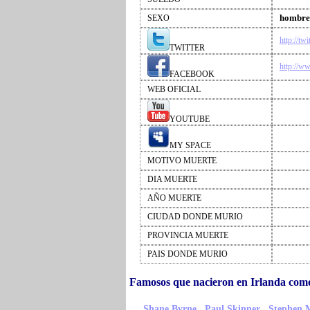
hombre
SEXO
http://tw
TWITTER
http://
FACEBOOK
WEB OFICIAL
YOUTUBE
MY SPACE
MOTIVO MUERTE
DIA MUERTE
AÑO MUERTE
CIUDAD DONDE MURIO
PROVINCIA MUERTE
PAIS DONDE MURIO
Famosos que nacieron en Irlanda co
,
,
Shane Byrne
Paul Skinner
Stephen 