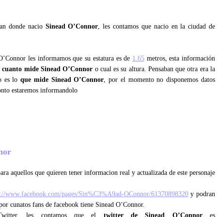
ntan donde nacio
Sinead O’Connor
, les contamos que nacio en la ciudad de
 O’Connor les informamos que su estatura es de
1.65
metros, esta información
r
cuanto mide Sinead O’Connor
o cual es su altura. Pensaban que otra era la
o es lo
que mide Sinead O’Connor
, por el momento no disponemos datos
onto estaremos informandolo
nnor
ara aquellos que quieren tener informacion real y actualizada de este personaje
p://www.facebook.com/pages/Sin%C3%A9ad-OConnor/61370898320
y podran
l por cunatos fans de facebook tiene Sinead O’Connor.
 Twitter, les contamos que el
twitter de Sinead O’Connor
es