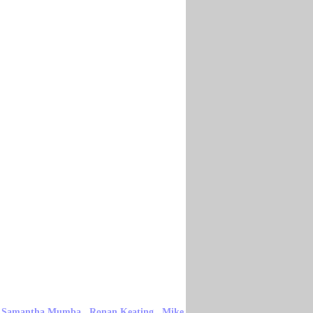
,
,
,
Samantha Mumba
Ronan Keating
Mike