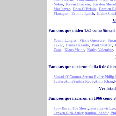
,
,
Nolan
Kyran Bracken
Kirsten Sheri
,
,
MacIntyre
Dara O’Briain
Damien Ri
,
,
Flanagan
Evanna Lynch
Elaine Cass
V
Famosos que miden 1.65 como Sinead
,
,
Yoann Langlet
Vickie Guerrero
Susa
,
,
,
Takac
Paula DeAnda
Paul Shaffer
,
,
,
Zane
Klaus Meine
Kathy Valentine
Famosos que nacieron el dia 8 de di
,
,
Sinead O’Connor
Serena Ryder
Philip 
,
,
,
Taylor
AnnaSophia Robb
Amir Khan
N
Ver lista
Famosos que nacieron en 1966 como 
,
,
,
Tory Burch
Too $hort
Tonya Lewis Lee
,
,
,
Craven
Rick Astley
Raphael Saadiq
Phi