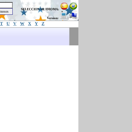
SELECCIONAR IDIOMA:
Version:
|
T
U
V
W
X
Y
Z