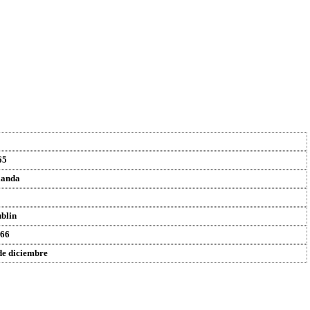
65
landa
blin
66
de diciembre