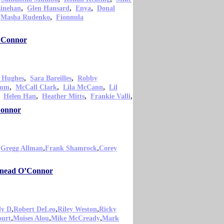
,
,
,
inehan
Glen Hansard
Enya
Donal
,
,
Masha Rudenko
Fionnula
O’Connor
,
,
 Hughes
Sara Bareilles
Robby
,
,
,
amm
McCall Clark
Lila McCann
Lil
,
,
,
,
Helen Han
Heather Mitts
Frankie Valli
Connor
,
,
,
Gregg Allman
Frank Shamrock
Corey
Sinead O’Connor
,
,
,
ly D
Robert DeLeo
Riley Weston
Ricky
,
,
,
ourt
Moises Alou
Mike McCready
Mark