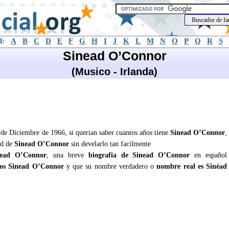
l:
A
B
C
D
E
F
G
H
I
J
K
L
M
N
O
P
Q
R
S
Sinead O’Connor
(Musico - Irlanda)
de Diciembre de 1966, si querian saber cuantos años tiene
Sinead O’Connor
,
ad de
Sinead O’Connor
sin develarlo tan facilmente
nead O’Connor
, una breve
biografia de Sinead O’Connor
en español
os Sinead O’Connor
y que su nombre verdadero o
nombre real es Sinéad