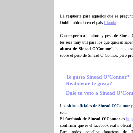
La respuesta para aquellos que se pregu
Dublin ubicado en el pais
Irlanda
Con respecto a la altura y peso de Sinead
les sera muy util para los que querian sabe
altura de Sinead O’Connor
?, bueno, es
sobre el peso de Sinead O’Connor, pero pr
Te gusta Sinead O’Connor?
Realmente te gusta?
Dale tu voto a Sinead O’Co
Los
sitios oficiales de Sinead O’Connor
p
son:
El
facebook de Sinead O’Connor
es
htt
confirmar que es el facebook real u oficia
Para todos aquellos fanaticos de