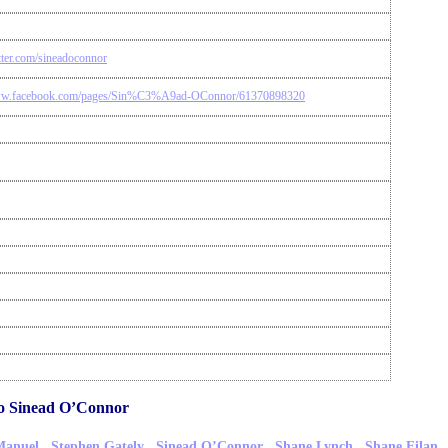
itter.com/sineadoconnor
www.facebook.com/pages/Sin%C3%A9ad-OConnor/61370898320
mo Sinead O’Connor
,
,
,
,
Manuel
Stephen Gately
Sinead O’Connor
Shane Lynch
Shane Filan