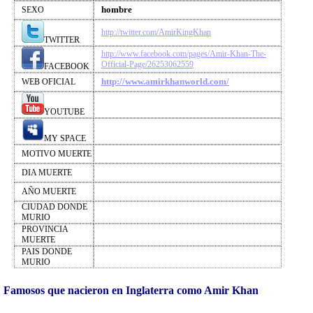
hombre
SEXO
http://twitter.com/AmirKingKhan
TWITTER
http://www.facebook.com/pages/Amir-Khan-The-
Official-Page/26253062559
FACEBOOK
http://www.amirkhanworld.com/
WEB OFICIAL
YOUTUBE
MY SPACE
MOTIVO MUERTE
DIA MUERTE
AÑO MUERTE
CIUDAD DONDE
MURIO
PROVINCIA
MUERTE
PAIS DONDE
MURIO
Famosos que nacieron en Inglaterra como Amir Khan