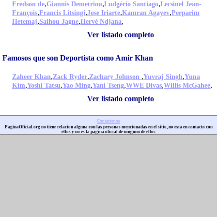
,
,
,
Fredson de
Giannis Demetriou
Ludgério Santiago
Lecsinel Jean-
,
,
,
,
François
Francis Litsingi
Jose Iriarte
Kamran Agayev
Perparim
,
,
,
Hetemaj
Saihou Jagne
Hervé Ndjana
Ver listado completo
Famosos que son Deportista como Amir Khan
,
,
,
,
Zaheer Khan
Zack Ryder
Zachary Johnson
Yuvraj Singh
Yuna
,
,
,
,
,
,
Kim
Yoshi Tatsu
Yao Ming
Yani Tseng
WWE Divas
Willis McGahee
Ver listado completo
Contactenos
PaginaOficial.org no tiene relacion alguna con las personas mencionadas en el sitio, no esta en contacto con
ellos y no es la pagina oficial de ninguno de ellos