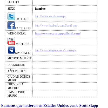
SUELDO
hombre
SEXO
http://twitter.com/scottstapp
TWITTER
http://www.facebook.com/ScottStapp
FACEBOOK
http://www.scottstappofficial.com/
WEB OFICIAL
YOUTUBE
http://www.myspace.com/scottstapp
MY SPACE
MOTIVO MUERTE
DIA MUERTE
AÑO MUERTE
CIUDAD DONDE
MURIO
PROVINCIA
MUERTE
PAIS DONDE
MURIO
Famosos que nacieron en Estados Unidos como Scott Stapp