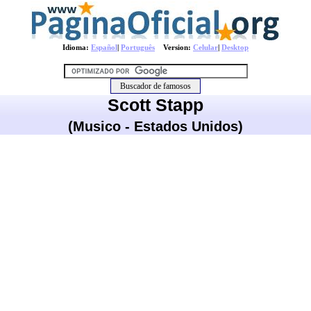
Idioma:
Español
|
Português
Version:
Celular
|
Desktop
Scott Stapp
(Musico - Estados Unidos)