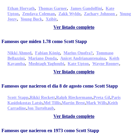
,
,
,
Ethan Horvath
Thomas Garner
James Gandolfini
Kate
,
,
,
,
Upton
Zendaya Coleman
Zakk Wylde
Zachary Johnson
Young
,
,
,
Jeezy
Young Buck
Xzibit
Ver listado completo
Famosos que miden 1.78 como Scott Stapp
,
,
,
Nikki Ahmed
Fabian König
Marius Onofra?
Tommaso
,
,
,
Bellazzini
Mariano Donda
Anicet Andrianantenaina
Keith
,
,
,
,
Kayamba
Moshtagh Yaghoubi
Kate Upton
Wayne Rooney
Ver listado completo
Famosos que nacieron el dia 8 de agosto como Scott Stapp
,
,
,
,
Scott Stapp
Rikki Rockett
Ralph Rieckermann
Preta Gil
Paris
,
,
,
,
Kasidokostas Latsis
Mel Tillis
Martin Brest
Mark Wills
Keith
,
,
Carradine
Jon Turteltaub
Ver listado completo
Famosos que nacieron en 1973 como Scott Stapp