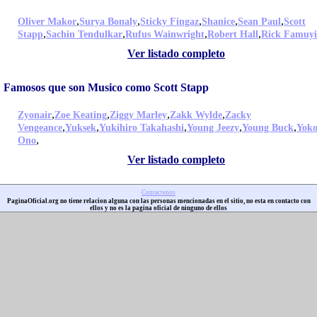
,
,
,
,
,
Oliver Makor
Surya Bonaly
Sticky Fingaz
Shanice
Sean Paul
Scott
,
,
,
,
Stapp
Sachin Tendulkar
Rufus Wainwright
Robert Hall
Rick Famuy
Ver listado completo
Famosos que son Musico como Scott Stapp
,
,
,
,
Zyonair
Zoe Keating
Ziggy Marley
Zakk Wylde
Zacky
,
,
,
,
,
Vengeance
Yuksek
Yukihiro Takahashi
Young Jeezy
Young Buck
Yok
,
Ono
Ver listado completo
Contactenos
PaginaOficial.org no tiene relacion alguna con las personas mencionadas en el sitio, no esta en contacto con
ellos y no es la pagina oficial de ninguno de ellos