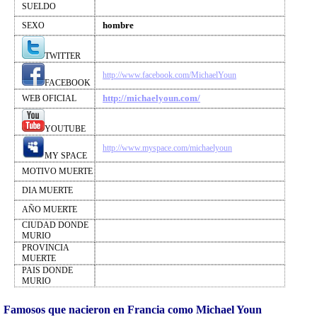
SUELDO
hombre
SEXO
TWITTER
http://www.facebook.com/MichaelYoun
FACEBOOK
http://michaelyoun.com/
WEB OFICIAL
YOUTUBE
http://www.myspace.com/michaelyoun
MY SPACE
MOTIVO MUERTE
DIA MUERTE
AÑO MUERTE
CIUDAD DONDE
MURIO
PROVINCIA
MUERTE
PAIS DONDE
MURIO
Famosos que nacieron en Francia como Michael Youn