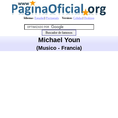
Idioma:
Español
|
Português
Version:
Celular
|
Desktop
Michael Youn
(Musico - Francia)