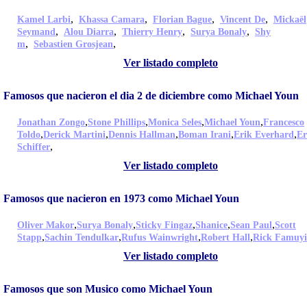
,
,
,
,
Kamel Larbi
Khassa Camara
Florian Bague
Vincent De
Mickaël
,
,
,
,
Seymand
Alou Diarra
Thierry Henry
Surya Bonaly
Shy
,
,
m
Sebastien Grosjean
Ver listado completo
Famosos que nacieron el dia 2 de diciembre como Michael Youn
,
,
,
,
Jonathan Zongo
Stone Phillips
Monica Seles
Michael Youn
Francesco
,
,
,
,
,
Toldo
Derick Martini
Dennis Hallman
Boman Irani
Erik Everhard
Er
,
Schiffer
Ver listado completo
Famosos que nacieron en 1973 como Michael Youn
,
,
,
,
,
Oliver Makor
Surya Bonaly
Sticky Fingaz
Shanice
Sean Paul
Scott
,
,
,
,
Stapp
Sachin Tendulkar
Rufus Wainwright
Robert Hall
Rick Famuy
Ver listado completo
Famosos que son Musico como Michael Youn