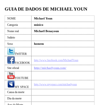
GUIA DE DADOS DE MICHAEL YOUN
Michael Youn
NOME
músico
Categoria
Michaël Benayoun
Nome real
Salário
homem
Sexo
TWITTER
http://www.facebook.com/MichaelYoun
FACEBOOK
http://michaelyoun.com/
Site oficial
YOUTUBE
http://www.myspace.com/michaelyoun
MY SPACE
Causa da morte
Dia da morte
Ano da Morte