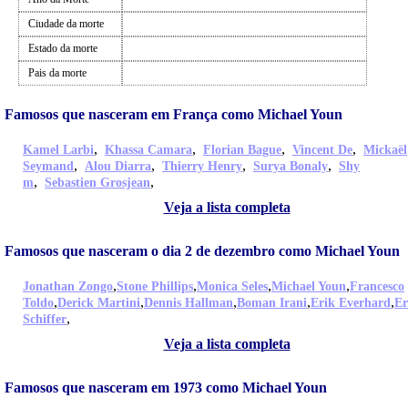
Ciudade da morte
Estado da morte
Pais da morte
Famosos que nasceram em França como Michael Youn
,
,
,
,
Kamel Larbi
Khassa Camara
Florian Bague
Vincent De
Mickaël
,
,
,
,
Seymand
Alou Diarra
Thierry Henry
Surya Bonaly
Shy
,
,
m
Sebastien Grosjean
Veja a lista completa
Famosos que nasceram o dia 2 de dezembro como Michael Youn
,
,
,
,
Jonathan Zongo
Stone Phillips
Monica Seles
Michael Youn
Francesco
,
,
,
,
,
Toldo
Derick Martini
Dennis Hallman
Boman Irani
Erik Everhard
Er
,
Schiffer
Veja a lista completa
Famosos que nasceram em 1973 como Michael Youn