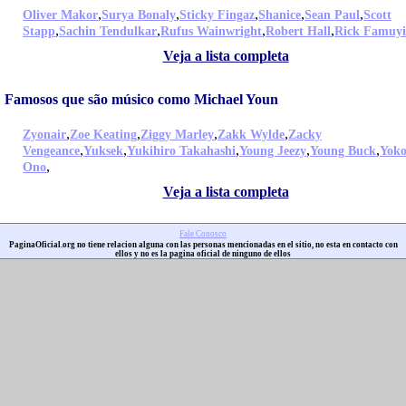
,
,
,
,
,
Oliver Makor
Surya Bonaly
Sticky Fingaz
Shanice
Sean Paul
Scott
,
,
,
,
Stapp
Sachin Tendulkar
Rufus Wainwright
Robert Hall
Rick Famuy
Veja a lista completa
Famosos que são músico como Michael Youn
,
,
,
,
Zyonair
Zoe Keating
Ziggy Marley
Zakk Wylde
Zacky
,
,
,
,
,
Vengeance
Yuksek
Yukihiro Takahashi
Young Jeezy
Young Buck
Yok
,
Ono
Veja a lista completa
Fale Conosco
PaginaOficial.org no tiene relacion alguna con las personas mencionadas en el sitio, no esta en contacto con
ellos y no es la pagina oficial de ninguno de ellos