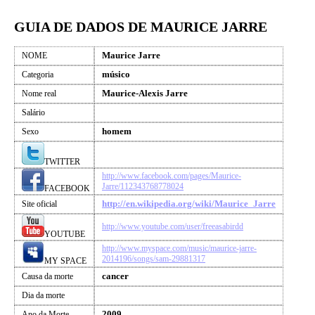
GUIA DE DADOS DE MAURICE JARRE
Maurice Jarre
NOME
músico
Categoria
Maurice-Alexis Jarre
Nome real
Salário
homem
Sexo
TWITTER
http://www.facebook.com/pages/Maurice-
Jarre/112343768778024
FACEBOOK
http://en.wikipedia.org/wiki/Maurice_Jarre
Site oficial
http://www.youtube.com/user/freeasabirdd
YOUTUBE
http://www.myspace.com/music/maurice-jarre-
2014196/songs/sam-29881317
MY SPACE
cancer
Causa da morte
Dia da morte
2009
Ano da Morte