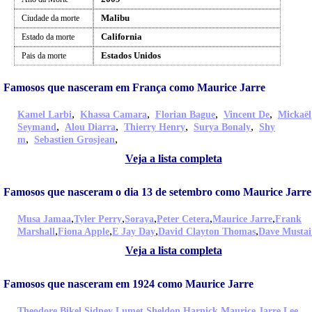
Malibu
Ciudade da morte
California
Estado da morte
Estados Unidos
Pais da morte
Famosos que nasceram em França como Maurice Jarre
,
,
,
,
Kamel Larbi
Khassa Camara
Florian Bague
Vincent De
Mickaël
,
,
,
,
Seymand
Alou Diarra
Thierry Henry
Surya Bonaly
Shy
,
,
m
Sebastien Grosjean
Veja a lista completa
Famosos que nasceram o dia 13 de setembro como Maurice Jarre
,
,
,
,
,
Musa Jamaa
Tyler Perry
Soraya
Peter Cetera
Maurice Jarre
Frank
,
,
,
,
Marshall
Fiona Apple
E Jay Day
David Clayton Thomas
Dave Mustai
Veja a lista completa
Famosos que nasceram em 1924 como Maurice Jarre
,
,
,
,
Theodore Bikel
Sidney Lumet
Sheldon Harnick
Maurice Jarre
Lee