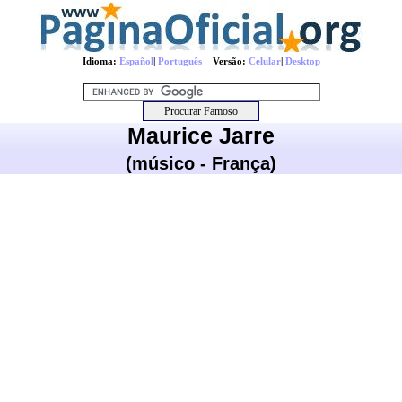
Idioma:
Español
|
Português
Versão:
Celular
|
Desktop
Maurice Jarre
(músico - França)