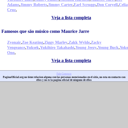
,
,
,
,
,
Adams
Jimmy Roberts
Jimmy Carter
Earl Scruggs
Don Coryell
Celia
,
Cruz
Veja a lista completa
Famosos que são músico como Maurice Jarre
,
,
,
,
Zyonair
Zoe Keating
Ziggy Marley
Zakk Wylde
Zacky
,
,
,
,
,
Vengeance
Yuksek
Yukihiro Takahashi
Young Jeezy
Young Buck
Yok
,
Ono
Veja a lista completa
Fale Conosco
PaginaOficial.org no tiene relacion alguna con las personas mencionadas en el sitio, no esta en contacto con
ellos y no es la pagina oficial de ninguno de ellos