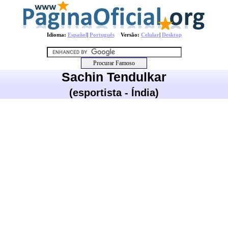
Idioma:
Español
|
Português
Versão:
Celular
|
Desktop
Sachin Tendulkar
(esportista - Índia)