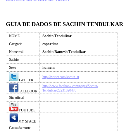
GUIA DE DADOS DE SACHIN TENDULKAR
Sachin Tendulkar
NOME
esportista
Categoria
Sachin Ramesh Tendulkar
Nome real
Salário
homem
Sexo
http://twitter.com/sachin_rt
TWITTER
http://www.facebook.com/pages/Sachin-
Tendulkar/22231020470
FACEBOOK
Site oficial
YOUTUBE
MY SPACE
Causa da morte