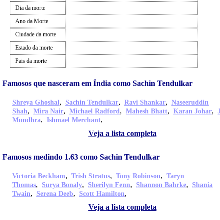
Dia da morte
Ano da Morte
Ciudade da morte
Estado da morte
Pais da morte
Famosos que nasceram em Índia como Sachin Tendulkar
,
,
,
Shreya Ghoshal
Sachin Tendulkar
Ravi Shankar
Naseeruddin
,
,
,
,
,
Shah
Mira Nair
Michael Radford
Mahesh Bhatt
Karan Johar
,
,
Mundhra
Ishmael Merchant
Veja a lista completa
Famosos medindo 1.63 como Sachin Tendulkar
,
,
,
Victoria Beckham
Trish Stratus
Tony Robinson
Taryn
,
,
,
,
Thomas
Surya Bonaly
Sherilyn Fenn
Shannon Bahrke
Shania
,
,
,
Twain
Serena Deeb
Scott Hamilton
Veja a lista completa