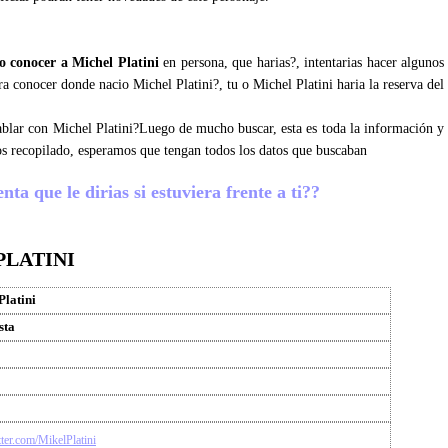
 conocer a Michel Platini
en persona, que harias?, intentarias hacer algunos
ara conocer donde nacio Michel Platini?, tu o Michel Platini haria la reserva del
hablar con Michel Platini?Luego de mucho buscar, esta es toda la información y
os recopilado, esperamos que tengan todos los datos que buscaban
ta que le dirias si estuviera frente a ti??
PLATINI
Platini
sta
itter.com/MikelPlatini