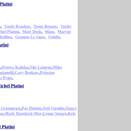
latini
,
,
,
m
Uncle Kracker
Trent Reznor
Sticky
,
,
,
hel Platini
Matt Dusk
Mase
Marvin
,
,
,
Rollins
Graeme Le Saux
Goldie
atini
,
,
,
s
Preeya Kalidas
Nils Lofgren
Mike
,
,
rianelli
Cary Brokaw
Principe
,
s Pratt
chel Platini
,
,
,
 Greengrass
Pat Dinizio
Neil Giraldo
Nancy
,
,
,
on
Mark Dornford-May
Lynne Spears
Kris
 Platini