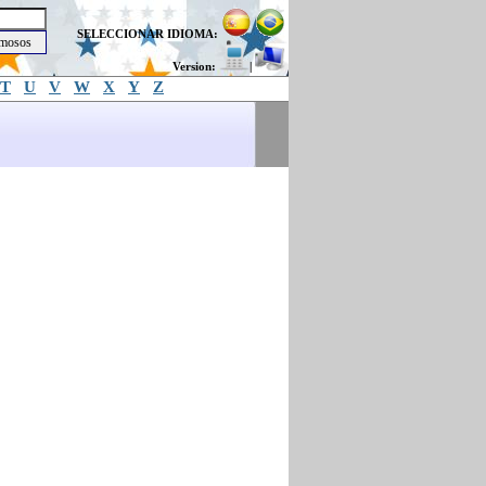
SELECCIONAR IDIOMA:
Version:
|
T
U
V
W
X
Y
Z