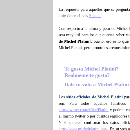
La respuesta para aquellos que se pregun
ubicado en el pais
Francia
Con respecto a la altura y peso de Michel 
sera muy util para los que querian saber
cu
de Michel Platini
?, bueno, eso es lo
que 
Michel Platini, pero pronto estaremos inf
Te gusta Michel Platini?
Realmente te gusta?
Dale tu voto a Michel Platin
Los
sitios oficiales de Michel Platini
para
son: Para todos aquellos fanatico
http://twitter.com/MikelPlatini
y podran conf
el mismo twitter o por cuantos seguidores t
Y si quieren confirmar los datos ofic
http://www.michelplatini.org/
. En su web o