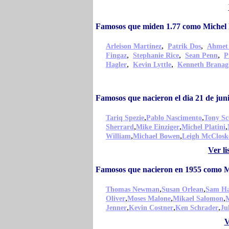
Famosos que miden 1.77 como Michel P
,
,
Arleison Martínez
Patrik Dos
Ahmet
,
,
,
Fingaz
Stephanie Rice
Sean Penn
P
,
,
Hagler
Kevin Lyttle
Kenneth Branag
Famosos que nacieron el dia 21 de jun
,
,
Tariq Spezie
Pablo Nascimento
Tony Sc
,
,
,
Sherrard
Mike Einziger
Michel Platini
,
,
William
Michael Bowen
Leigh McClosk
Ver l
Famosos que nacieron en 1955 como Mi
,
,
Thomas Newman
Susan Orlean
Sam Ha
,
,
,
Oliver
Moses Malone
Mikael Salomon
M
,
,
,
Jenner
Kevin Costner
Ken Schrader
Ju
V