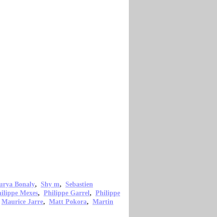
,
,
urya Bonaly
Shy m
Sebastien
,
,
ilippe Mexes
Philippe Garrel
Philippe
,
,
,
Maurice Jarre
Matt Pokora
Martin