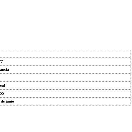
77
ancia
euf
55
 de junio