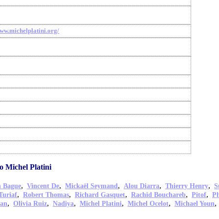
www.michelplatini.org/
 Michel Platini
,
,
,
,
,
n Bague
Vincent De
Mickaël Seymand
Alou Diarra
Thierry Henry
S
,
,
,
,
,
Turiaf
Robert Thomas
Richard Gasquet
Rachid Bouchareb
Pitof
Ph
,
,
,
,
,
han
Olivia Ruiz
Nadiya
Michel Platini
Michel Ocelot
Michael Youn