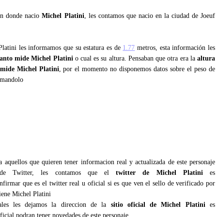
tan donde nacio
Michel Platini
, les contamos que nacio en la ciudad de Joeuf
Platini les informamos que su estatura es de
1.77
metros, esta información les
anto mide Michel Platini
o cual es su altura. Pensaban que otra era la
altura
mide Michel Platini
, por el momento no disponemos datos sobre el peso de
ormandolo
i
 aquellos que quieren tener informacion real y actualizada de este personaje
s de Twitter, les contamos que el
twitter de Michel Platini
es
irmar que es el twitter real u oficial si es que ven el sello de verificado por
iene Michel Platini
iales les dejamos la direccion de la
sitio oficial de Michel Platini
es
ficial podran tener novedades de este personaje.