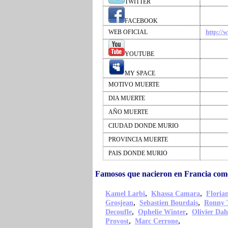
TWITTER
FACEBOOK
http://
WEB OFICIAL
YOUTUBE
MY SPACE
MOTIVO MUERTE
DIA MUERTE
AÑO MUERTE
CIUDAD DONDE MURIO
PROVINCIA MUERTE
PAIS DONDE MURIO
Famosos que nacieron en Francia como
,
,
Kamel Larbi
Khassa Camara
Floria
,
,
Grosjean
Sebastien Bourdais
Ronny 
,
,
Decoufle
Ophelie Winter
Olivier Da
,
,
Provost
Marc Cerrone