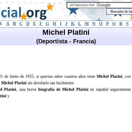
l:
A
B
C
D
E
F
G
H
I
J
K
L
M
N
O
P
Q
R
S
Michel Platini
(Deportista - Francia)
 21 de Junio de 1955, si querian saber cuantos años tiene
Michel Platini
, con
e
Michel Platini
sin develarlo tan facilmente
l Platini
, una breve
biografia de Michel Platini
en español seguramente
tini
y