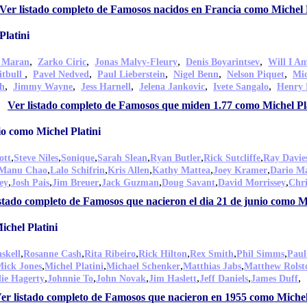
Ver listado completo de Famosos nacidos en Francia como Michel P
latini
,
,
,
,
 Maran
Zarko Ciric
Jonas Malvy-Fleury
Denis Boyarintsev
Will I A
,
,
,
,
,
itbull
Pavel Nedved
Paul Lieberstein
Nigel Benn
Nelson Piquet
Mic
,
,
,
,
,
h
Jimmy Wayne
Jess Harnell
Jelena Jankovic
Ivete Sangalo
Henry 
Ver listado completo de Famosos que miden 1.77 como Michel Pl
io como Michel Platini
,
,
,
,
,
,
ott
Steve Niles
Sonique
Sarah Slean
Ryan Butler
Rick Sutcliffe
Ray Davie
,
,
,
,
,
Manu Chao
Lalo Schifrin
Kris Allen
Kathy Mattea
Joey Kramer
Dario Ma
,
,
,
,
,
,
ey
Josh Pais
Jim Breuer
Jack Guzman
Doug Savant
David Morrissey
Chri
istado completo de Famosos que nacieron el dia 21 de junio como Mi
chel Platini
,
,
,
,
,
,
skell
Rosanne Cash
Rita Ribeiro
Rick Hilton
Rex Smith
Phil Simms
Paul
,
,
,
,
ick Jones
Michel Platini
Michael Schenker
Matthias Jabs
Matthew Rolst
,
,
,
,
,
,
lie Hagerty
Johnnie To
John Novak
Jim Haslett
Jeff Daniels
James Duff
er listado completo de Famosos que nacieron en 1955 como Michel