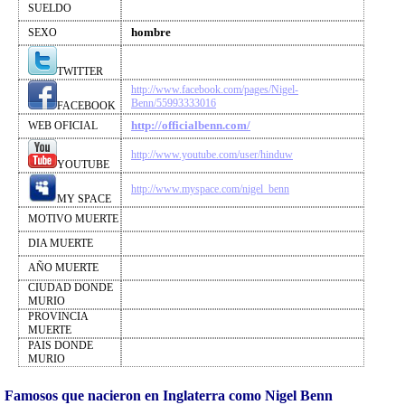
SUELDO
hombre
SEXO
TWITTER
http://www.facebook.com/pages/Nigel-
Benn/55993333016
FACEBOOK
http://officialbenn.com/
WEB OFICIAL
http://www.youtube.com/user/hinduw
YOUTUBE
http://www.myspace.com/nigel_benn
MY SPACE
MOTIVO MUERTE
DIA MUERTE
AÑO MUERTE
CIUDAD DONDE
MURIO
PROVINCIA
MUERTE
PAIS DONDE
MURIO
Famosos que nacieron en Inglaterra como Nigel Benn