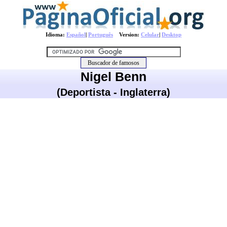
Idioma:
Español
|
Português
Version:
Celular
|
Desktop
Nigel Benn
(Deportista - Inglaterra)