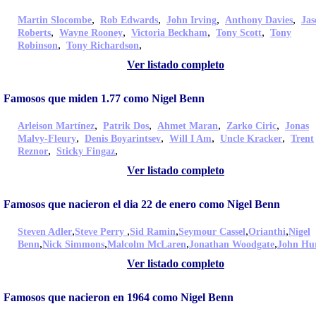
,
,
,
,
Martin Slocombe
Rob Edwards
John Irving
Anthony Davies
Jas
,
,
,
,
Roberts
Wayne Rooney
Victoria Beckham
Tony Scott
Tony
,
,
Robinson
Tony Richardson
Ver listado completo
Famosos que miden 1.77 como Nigel Benn
,
,
,
,
Arleison Martínez
Patrik Dos
Ahmet Maran
Zarko Ciric
Jonas
,
,
,
,
Malvy-Fleury
Denis Boyarintsev
Will I Am
Uncle Kracker
Trent
,
,
Reznor
Sticky Fingaz
Ver listado completo
Famosos que nacieron el dia 22 de enero como Nigel Benn
,
,
,
,
,
Steven Adler
Steve Perry
Sid Ramin
Seymour Cassel
Orianthi
Nigel
,
,
,
,
Benn
Nick Simmons
Malcolm McLaren
Jonathan Woodgate
John Hu
Ver listado completo
Famosos que nacieron en 1964 como Nigel Benn