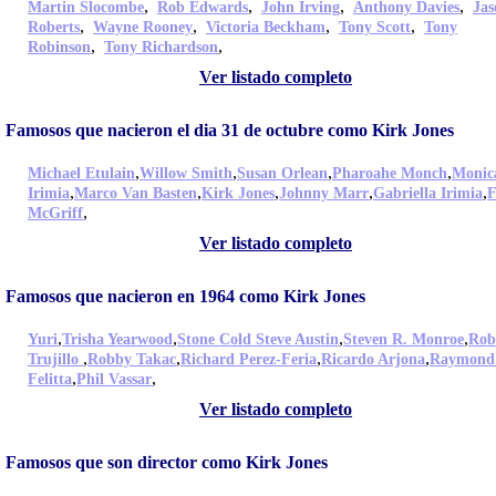
,
,
,
,
Martin Slocombe
Rob Edwards
John Irving
Anthony Davies
Jas
,
,
,
,
Roberts
Wayne Rooney
Victoria Beckham
Tony Scott
Tony
,
,
Robinson
Tony Richardson
Ver listado completo
Famosos que nacieron el dia 31 de octubre como Kirk Jones
,
,
,
,
Michael Etulain
Willow Smith
Susan Orlean
Pharoahe Monch
Monic
,
,
,
,
,
Irimia
Marco Van Basten
Kirk Jones
Johnny Marr
Gabriella Irimia
F
,
McGriff
Ver listado completo
Famosos que nacieron en 1964 como Kirk Jones
,
,
,
,
Yuri
Trisha Yearwood
Stone Cold Steve Austin
Steven R. Monroe
Rob
,
,
,
,
Trujillo
Robby Takac
Richard Perez-Feria
Ricardo Arjona
Raymond
,
,
Felitta
Phil Vassar
Ver listado completo
Famosos que son director como Kirk Jones