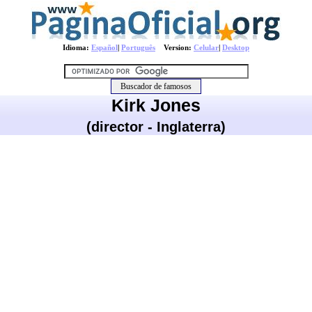
Idioma:
Español
|
Português
Version:
Celular
|
Desktop
Kirk Jones
(director - Inglaterra)