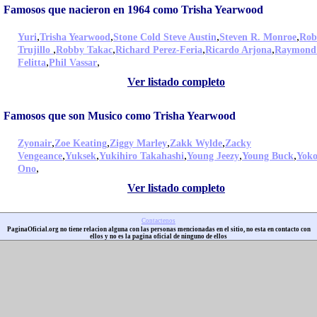
Famosos que nacieron en 1964 como Trisha Yearwood
,
,
,
,
Yuri
Trisha Yearwood
Stone Cold Steve Austin
Steven R. Monroe
Rob
,
,
,
,
Trujillo
Robby Takac
Richard Perez-Feria
Ricardo Arjona
Raymond
,
,
Felitta
Phil Vassar
Ver listado completo
Famosos que son Musico como Trisha Yearwood
,
,
,
,
Zyonair
Zoe Keating
Ziggy Marley
Zakk Wylde
Zacky
,
,
,
,
,
Vengeance
Yuksek
Yukihiro Takahashi
Young Jeezy
Young Buck
Yok
,
Ono
Ver listado completo
Contactenos
PaginaOficial.org no tiene relacion alguna con las personas mencionadas en el sitio, no esta en contacto con
ellos y no es la pagina oficial de ninguno de ellos