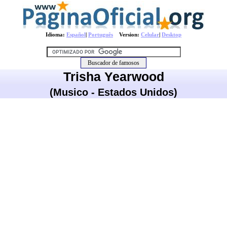
Idioma:
Español
|
Português
Version:
Celular
|
Desktop
Trisha Yearwood
(Musico - Estados Unidos)