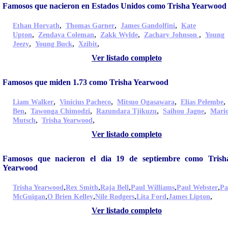
Famosos que nacieron en Estados Unidos como Trisha Yearwood
,
,
,
Ethan Horvath
Thomas Garner
James Gandolfini
Kate
,
,
,
,
Upton
Zendaya Coleman
Zakk Wylde
Zachary Johnson
Young
,
,
,
Jeezy
Young Buck
Xzibit
Ver listado completo
Famosos que miden 1.73 como Trisha Yearwood
,
,
,
Liam Walker
Vinícius Pacheco
Mitsuo Ogasawara
Elias Pelembe
,
,
,
,
Ben
Tawonga Chimodzi
Razundara Tjikuzu
Saihou Jagne
Mari
,
,
Mutsch
Trisha Yearwood
Ver listado completo
Famosos que nacieron el dia 19 de septiembre como Trish
Yearwood
,
,
,
,
,
Trisha Yearwood
Rex Smith
Raja Bell
Paul Williams
Paul Webster
Pa
,
,
,
,
,
McGuigan
O Brien Kelley
Nile Rodgers
Lita Ford
James Lipton
Ver listado completo