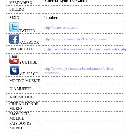
Patricia Lynn Yearwood
VERDADERO
SUELDO
hombre
SEXO
http://twitter.com/tycom
TWITTER
http://www.facebook.com/TrishaYearwood
FACEBOOK
http://www.trishayearwood.com/main/index.php
WEB OFICIAL
YOUTUBE
http://www.myspace.com/karaoke/music/Trisha-
Yearwood
MY SPACE
MOTIVO MUERTE
DIA MUERTE
AÑO MUERTE
CIUDAD DONDE
MURIO
PROVINCIA
MUERTE
PAIS DONDE
MURIO