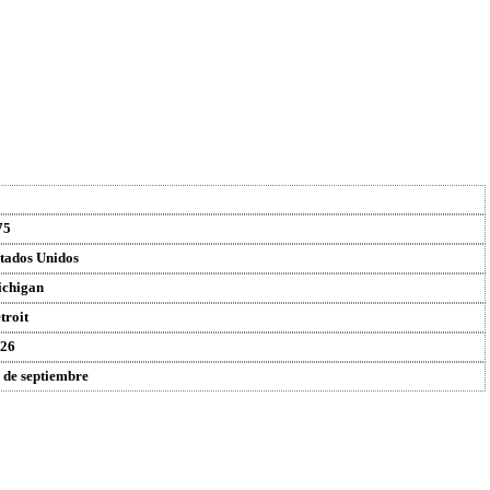
75
tados Unidos
chigan
troit
26
 de septiembre