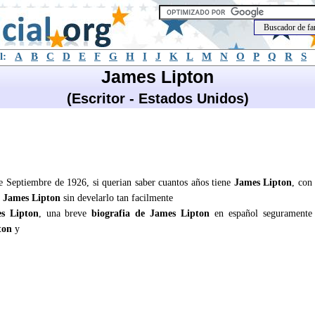
l:
A
B
C
D
E
F
G
H
I
J
K
L
M
N
O
P
Q
R
S
James Lipton
(Escritor - Estados Unidos)
de Septiembre de 1926, si querian saber cuantos años tiene
James Lipton
, con
e
James Lipton
sin develarlo tan facilmente
s Lipton
, una breve
biografia de James Lipton
en español seguramente
ton
y