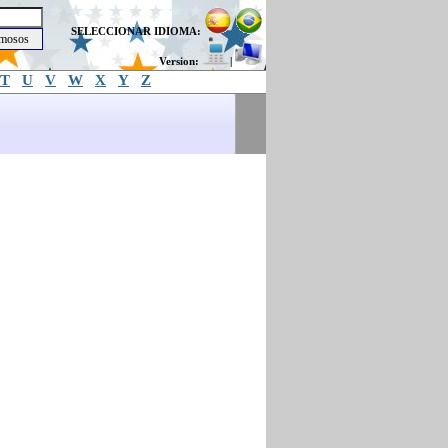
SELECCIONAR IDIOMA:
Version:
|
T
U
V
W
X
Y
Z