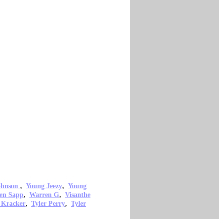
,
,
ohnson
Young Jeezy
Young
,
,
en Sapp
Warren G
Visanthe
,
,
 Kracker
Tyler Perry
Tyler