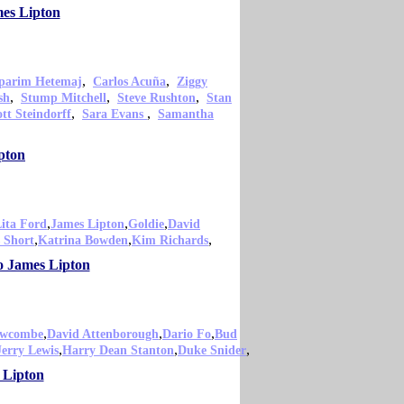
mes Lipton
,
,
parim Hetemaj
Carlos Acuña
Ziggy
,
,
,
sh
Stump Mitchell
Steve Rushton
Stan
,
,
ott Steindorff
Sara Evans
Samantha
pton
,
,
,
ita Ford
James Lipton
Goldie
David
,
,
,
 Short
Katrina Bowden
Kim Richards
mo James Lipton
,
,
,
ewcombe
David Attenborough
Dario Fo
Bud
,
,
,
Jerry Lewis
Harry Dean Stanton
Duke Snider
 Lipton