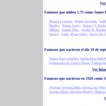
Ver
Famosos que miden 1.75 como James 
,
,
Khassa Camara
Yainer Acevedo
Sai
,
,
Marley
Young Jeezy
Tommy S. Park
,
,
Mikita
Sophie Ellis
Sophie B. Hawki
,
,
,
Stosur
Sade
Ryan Starr
Royce Da 5
Famosos que nacieron el dia 19 de se
,
,
,
Trisha Yearwood
Rex Smith
Raja Bell
P
,
,
,
Seaman
Kevin Zegers
Jimmy Fallon
Je
Ver list
Famosos que nacieron en 1926 como J
,
,
Norman Jewison
Miles Davis
Lina Wert
,
,
Yorkin
Albert Maysles
Marilyn Monroe
V