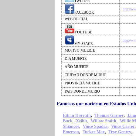
TWITTER
http://w
FACEBOOK
WEB OFICIAL
YOUTUBE
http://w
MY SPACE
MOTIVO MUERTE
DIA MUERTE
AÑO MUERTE
CIUDAD DONDE MURIO
PROVINCIA MUERTE
PAIS DONDE MURIO
Famosos que nacieron en Estados Uni
,
,
Ethan Horvath
Thomas Garner
Jame
,
,
,
Buck
Xzibit
Willow Smith
Willie M
,
,
Shiancoe
Vince Spadea
Vince Carter
,
,
,
Emerson
Tucker Max
Troy Gentry