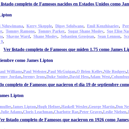
 listado completo de Famosos nacidos en Estados Unidos como Ja
Lipton
,
,
,
,
di Nduwimana
Kerry Skepple
Dipsy Selolwane
Emil Kenzhisariev
Per
,
,
,
,
er
Tommy Ramone
Tommy Parker
Sugar Shane Mosley
Sue Elise Na
,
,
,
,
,
ns
Shayne Ward
Shane Mosley
Sebastien Grosjean
Sean Lennon
Sc
,
 9
Ver listado completo de Famosos que miden 1.75 como James Li
ptiembre como James Lipton
,
,
,
,
,
aul Williams
Paul Webster
Paul McGuigan
O Brien Kelley
Nile Rodgers
L
,
,
,
,
,
remy Jordan
Jeremy Irons
Duke Snider
David Hess
Adam West
Columbus
ado completo de Famosos que nacieron el dia 19 de septiembre co
ames Lipton
,
,
,
,
,
muller
James Lipton
Hugh Hefner
Haskell Wexler
George Martin
Don N
,
,
,
,
,
,
Julie Adams
Cloris Leachman
Charlotte Rae
Peter Graves
Leslie Nielsen
er listado completo de Famosos que nacieron en 1926 como James