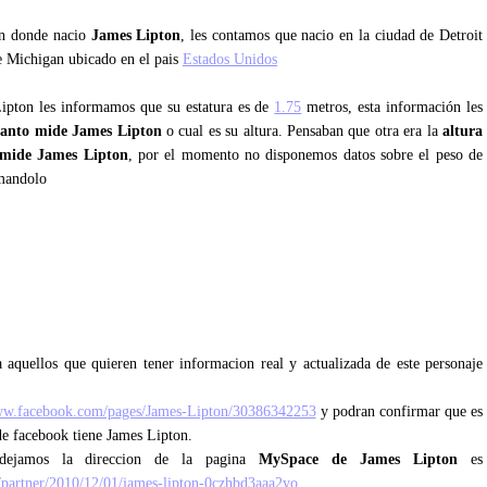
an donde nacio
James Lipton
, les contamos que nacio en la ciudad de Detroit
de Michigan ubicado en el pais
Estados Unidos
Lipton les informamos que su estatura es de
1.75
metros, esta información les
anto mide James Lipton
o cual es su altura. Pensaban que otra era la
altura
mide James Lipton
, por el momento no disponemos datos sobre el peso de
rmandolo
 aquellos que quieren tener informacion real y actualizada de este personaje
ww.facebook.com/pages/James-Lipton/30386342253
y podran confirmar que es
 de facebook tiene James Lipton.
dejamos la direccion de la pagina
MySpace de James Lipton
es
partner/2010/12/01/james-lipton-0czhbd3aaa2yo
.