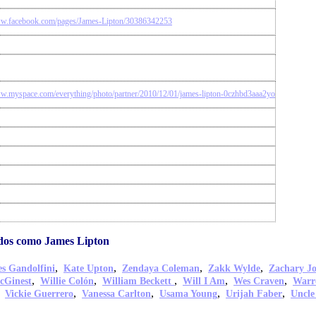
ww.facebook.com/pages/James-Lipton/30386342253
ww.myspace.com/everything/photo/partner/2010/12/01/james-lipton-0czhbd3aaa2yo
dos como James Lipton
,
,
,
,
s Gandolfini
Kate Upton
Zendaya Coleman
Zakk Wylde
Zachary J
,
,
,
,
,
cGinest
Willie Colón
William Beckett
Will I Am
Wes Craven
Warr
,
,
,
,
,
Vickie Guerrero
Vanessa Carlton
Usama Young
Urijah Faber
Uncle