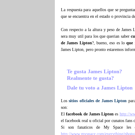
La respuesta para aquellos que se pregunt
que se encuentra en el estado o provincia 
Con respecto a la altura y peso de James 
sera muy util para los que querian saber
cu
de James Lipton
?, bueno, eso es lo
que 
James Lipton, pero pronto estaremos info
Te gusta James Lipton?
Realmente te gusta?
Dale tu voto a James Lipton
Los
sitios oficiales de James Lipton
para
son:
El
facebook de James Lipton
es
http://w
el facebook real u oficial por cunatos fans
Si son fanaticos de My Space les 
http://www.myspace.com/everything/photo/