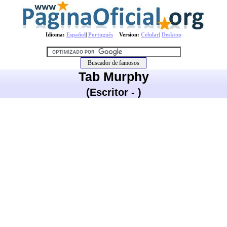
Idioma:
Español
|
Português
Version:
Celular
|
Desktop
Tab Murphy
(Escritor - )