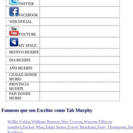
TWITTER
FACEBOOK
WEB OFICIAL
YOUTUBE
MY SPACE
MOTIVO MUERTE
DIA MUERTE
AÑO MUERTE
CIUDAD DONDE
MURIO
PROVINCIA
MUERTE
PAIS DONDE
MURIO
Famosos que son Escritor como Tab Murphy
,
,
,
,
Willie Colón
William Bonner
Wes Craven
Warren Ellis
vir
,
,
,
,
,
sanghvi
Tucker Max
Tsuki Inoue
Travis Beacham
Tony Thompson
To
,
Kushner