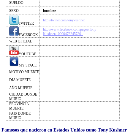
SUELDO
hombre
SEXO
http://twitter.com/tonykushner
TWITTER
http://www.facebook.com/pages/Tony-
Kushner/109004762457801
FACEBOOK
WEB OFICIAL
YOUTUBE
MY SPACE
MOTIVO MUERTE
DIA MUERTE
AÑO MUERTE
CIUDAD DONDE
MURIO
PROVINCIA
MUERTE
PAIS DONDE
MURIO
Famosos que nacieron en Estados Unidos como Tony Kushner