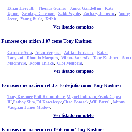
,
,
,
Ethan Horvath
Thomas Garner
James Gandolfini
Kate
,
,
,
,
Upton
Zendaya Coleman
Zakk Wylde
Zachary Johnson
Young
,
,
,
Jeezy
Young Buck
Xzibit
Ver listado completo
Famosos que miden 1.87 como Tony Kushner
,
,
,
Carmelo Sota
Adan Vergara
Adrian Iordache
Rafael
,
,
,
,
Langiani
Rômulo Marques
Vilmos Vanczák
Tony Kushner
Scott
,
,
,
MacIntyre
Robin Thicke
Olof Mellberg
Ver listado completo
Famosos que nacieron el dia 16 de julio como Tony Kushner
,
,
,
Tony Kushner
Phil Hellmuth Jr.
Miguel Indurain
Frank Capra
,
,
,
,
,
III
Fatboy Slim
Ed Kowalczyk
Chad Bonsack
Will Ferrell
Johnny
,
,
Vaughan
James Maslow
Ver listado completo
Famosos que nacieron en 1956 como Tony Kushner