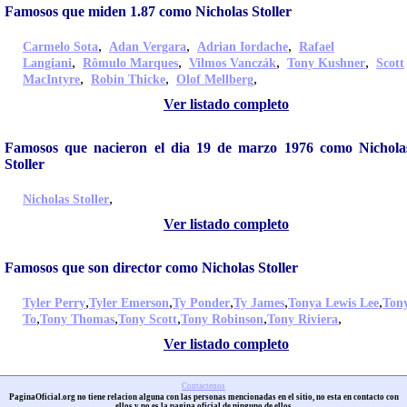
Famosos que miden 1.87 como Nicholas Stoller
,
,
,
Carmelo Sota
Adan Vergara
Adrian Iordache
Rafael
,
,
,
,
Langiani
Rômulo Marques
Vilmos Vanczák
Tony Kushner
Scott
,
,
,
MacIntyre
Robin Thicke
Olof Mellberg
Ver listado completo
Famosos que nacieron el dia 19 de marzo 1976 como Nichola
Stoller
,
Nicholas Stoller
Ver listado completo
Famosos que son director como Nicholas Stoller
,
,
,
,
,
Tyler Perry
Tyler Emerson
Ty Ponder
Ty James
Tonya Lewis Lee
Ton
,
,
,
,
,
To
Tony Thomas
Tony Scott
Tony Robinson
Tony Riviera
Ver listado completo
Contactenos
PaginaOficial.org no tiene relacion alguna con las personas mencionadas en el sitio, no esta en contacto con
ellos y no es la pagina oficial de ninguno de ellos