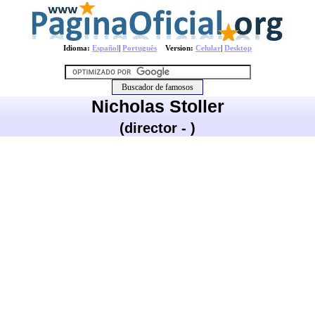
Idioma:
Español
|
Português
Version:
Celular
|
Desktop
Nicholas Stoller
(director - )