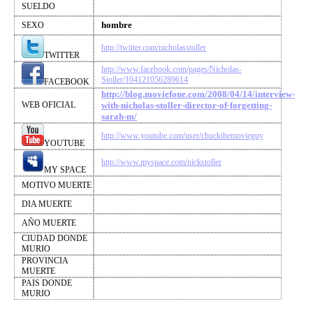
SUELDO
hombre
SEXO
http://twitter.com/nicholasstoller
TWITTER
http://www.facebook.com/pages/Nicholas-
Stoller/104121056289614
FACEBOOK
http://blog.moviefone.com/2008/04/14/interview-
WEB OFICIAL
with-nicholas-stoller-director-of-forgetting-
sarah-m/
http://www.youtube.com/user/chuckthemovieguy
YOUTUBE
http://www.myspace.com/nickstoller
MY SPACE
MOTIVO MUERTE
DIA MUERTE
AÑO MUERTE
CIUDAD DONDE
MURIO
PROVINCIA
MUERTE
PAIS DONDE
MURIO