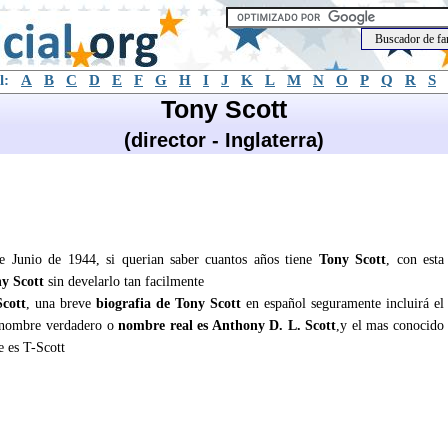
l:
A
B
C
D
E
F
G
H
I
J
K
L
M
N
O
P
Q
R
S
Tony Scott
(director - Inglaterra)
de Junio de 1944, si querian saber cuantos años tiene
Tony Scott
, con esta
y Scott
sin develarlo tan facilmente
cott
, una breve
biografia de Tony Scott
en español seguramente incluirá el
 nombre verdadero o
nombre real es Anthony D. L. Scott
,y el mas conocido
 es T-Scott