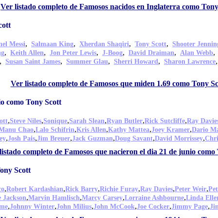
Ver listado completo de Famosos nacidos en Inglaterra como Tony
ott
,
,
,
,
nel Messi
Salmaan King
Xherdan Shaqiri
Tony Scott
Shooter Jennin
,
,
,
,
,
ng
Keith Allen
Jon Peter Lewis
J-Boog
David Draiman
Alan Webb
,
,
,
,
Susan Saint James
Summer Glau
Sherri Howard
Sharon Lawrence
Ver listado completo de Famosos que miden 1.69 como Tony Sc
io como Tony Scott
,
,
,
,
,
,
ott
Steve Niles
Sonique
Sarah Slean
Ryan Butler
Rick Sutcliffe
Ray Davie
,
,
,
,
,
Manu Chao
Lalo Schifrin
Kris Allen
Kathy Mattea
Joey Kramer
Dario Ma
,
,
,
,
,
,
ey
Josh Pais
Jim Breuer
Jack Guzman
Doug Savant
David Morrissey
Chri
listado completo de Famosos que nacieron el dia 21 de junio como
ony Scott
,
,
,
,
,
,
co
Robert Kardashian
Rick Barry
Richie Furay
Ray Davies
Peter Weir
Pet
,
,
,
,
e Jackson
Marvin Hamlisch
Marcy Carsey
Lorraine Ashbourne
Linda Elle
,
,
,
,
,
,
mme
Johnny Winter
John Milius
John McCook
Joe Cocker
Jimmy Page
Ji