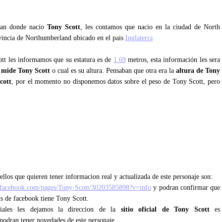
ntan donde nacio
Tony Scott
, les contamos que nacio en la ciudad de North
ovincia de Northumberland ubicado en el pais
Inglaterra
ott les informamos que su estatura es de
1.69
metros, esta información les sera
 mide Tony Scott
o cual es su altura. Pensaban que otra era la
altura de Tony
cott
, por el momento no disponemos datos sobre el peso de Tony Scott, pero
llos que quieren tener informacion real y actualizada de este personaje son:
.facebook.com/pages/Tony-Scott/30203585898?v=info
y podran confirmar que
ans de facebook tiene Tony Scott.
ciales les dejamos la direccion de la
sitio oficial de Tony Scott
es
 podran tener novedades de este personaje.