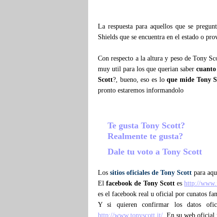
La respuesta para aquellos que se pregu
Shields que se encuentra en el estado o pr
Con respecto a la altura y peso de Tony Sc
muy util para los que querian saber
cuanto
Scott
?, bueno, eso es lo
que mide Tony S
pronto estaremos informandolo
Te gusta Tony Scott?
Realmente te gusta?
Dale tu voto a Tony Scott
Los
sitios oficiales de Tony Scott
para aque
El
facebook de Tony Scott
es
http://www
es el facebook real u oficial por cunatos f
Y si quieren confirmar los datos ofi
http://www.tonyscott.it/
. En su web oficial