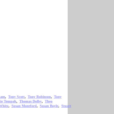
,
,
,
ham
Tony Scott
Tony Robinson
Tony
,
,
nie Tempah
Thomas Dolby
Theo
,
,
,
White
Susan Montford
Susan Boyle
Stuart