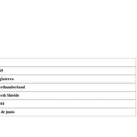
69
glaterra
rthumberland
rth Shields
44
 de junio