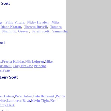
 Scott
,
,
,
gs
Pihla Viitala
Nicky Hayden
Miles
,
,
,
Diane Keaton
Theresa Russell
Tamara
,
,
,
Shalini K. Grover
Sarah Scott
Samantha
ott
,
,
,
s
Preeya Kalidas
Nils Lofgren
Mike
,
,
rianelli
Cary Brokaw
Principe
,
s Pratt
 Tony Scott
,
,
,
er Cetera
Peter Asher
Pete Banaszak
Peppe
,
,
,
rbee
Lamberto Bava
Kevin Tighe
Ken
,
mmy Hart