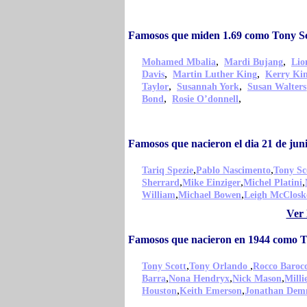
Famosos que miden 1.69 como Tony Sc
,
,
Mohamed Mbalia
Mardi Bujang
Lio
,
,
Davis
Martin Luther King
Kerry Ki
,
,
Taylor
Susannah York
Susan Walters
,
,
Bond
Rosie O’donnell
Famosos que nacieron el dia 21 de jun
,
,
Tariq Spezie
Pablo Nascimento
Tony Sc
,
,
,
Sherrard
Mike Einziger
Michel Platini
,
,
William
Michael Bowen
Leigh McClosk
Ver 
Famosos que nacieron en 1944 como T
,
,
Tony Scott
Tony Orlando
Rocco Baroc
,
,
,
Barra
Nona Hendryx
Nick Mason
Milli
,
,
Houston
Keith Emerson
Jonathan De