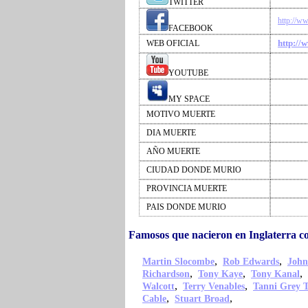
TWITTER
http://w
FACEBOOK
http://w
WEB OFICIAL
YOUTUBE
MY SPACE
MOTIVO MUERTE
DIA MUERTE
AÑO MUERTE
CIUDAD DONDE MURIO
PROVINCIA MUERTE
PAIS DONDE MURIO
Famosos que nacieron en Inglaterra c
,
,
Martin Slocombe
Rob Edwards
John
,
,
,
Richardson
Tony Kaye
Tony Kanal
,
,
Walcott
Terry Venables
Tanni Grey 
,
,
Cable
Stuart Broad