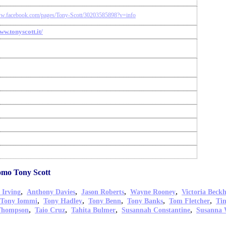
ww.facebook.com/pages/Tony-Scott/30203585898?v=info
ww.tonyscott.it/
omo Tony Scott
,
,
,
,
 Irving
Anthony Davies
Jason Roberts
Wayne Rooney
Victoria Beck
,
,
,
,
,
Tony Iommi
Tony Hadley
Tony Benn
Tony Banks
Tom Fletcher
Ti
,
,
,
,
Thompson
Taio Cruz
Tahita Bulmer
Susannah Constantine
Susanna 