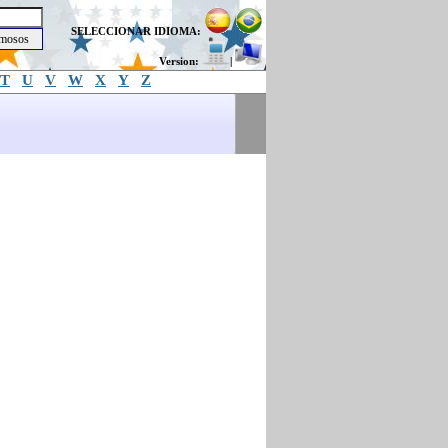
SELECCIONAR IDIOMA:
Version:
|
T
U
V
W
X
Y
Z