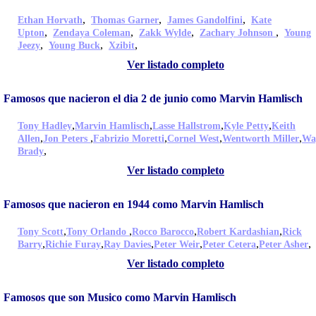
,
,
,
Ethan Horvath
Thomas Garner
James Gandolfini
Kate
,
,
,
,
Upton
Zendaya Coleman
Zakk Wylde
Zachary Johnson
Young
,
,
,
Jeezy
Young Buck
Xzibit
Ver listado completo
Famosos que nacieron el dia 2 de junio como Marvin Hamlisch
,
,
,
,
Tony Hadley
Marvin Hamlisch
Lasse Hallstrom
Kyle Petty
Keith
,
,
,
,
,
Allen
Jon Peters
Fabrizio Moretti
Cornel West
Wentworth Miller
Wa
,
Brady
Ver listado completo
Famosos que nacieron en 1944 como Marvin Hamlisch
,
,
,
,
Tony Scott
Tony Orlando
Rocco Barocco
Robert Kardashian
Rick
,
,
,
,
,
,
Barry
Richie Furay
Ray Davies
Peter Weir
Peter Cetera
Peter Asher
Ver listado completo
Famosos que son Musico como Marvin Hamlisch