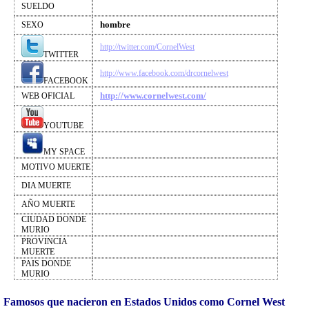
SUELDO
hombre
SEXO
http://twitter.com/CornelWest
TWITTER
http://www.facebook.com/drcornelwest
FACEBOOK
http://www.cornelwest.com/
WEB OFICIAL
YOUTUBE
MY SPACE
MOTIVO MUERTE
DIA MUERTE
AÑO MUERTE
CIUDAD DONDE
MURIO
PROVINCIA
MUERTE
PAIS DONDE
MURIO
Famosos que nacieron en Estados Unidos como Cornel West