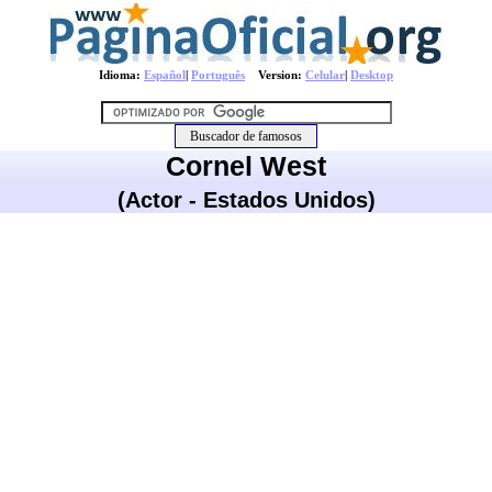
Idioma:
Español
|
Português
Version:
Celular
|
Desktop
Cornel West
(Actor - Estados Unidos)