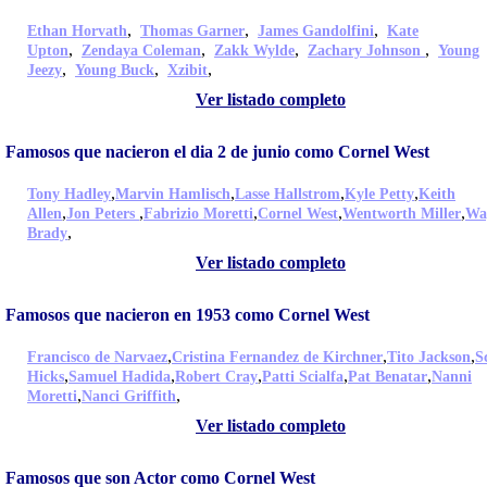
,
,
,
Ethan Horvath
Thomas Garner
James Gandolfini
Kate
,
,
,
,
Upton
Zendaya Coleman
Zakk Wylde
Zachary Johnson
Young
,
,
,
Jeezy
Young Buck
Xzibit
Ver listado completo
Famosos que nacieron el dia 2 de junio como Cornel West
,
,
,
,
Tony Hadley
Marvin Hamlisch
Lasse Hallstrom
Kyle Petty
Keith
,
,
,
,
,
Allen
Jon Peters
Fabrizio Moretti
Cornel West
Wentworth Miller
Wa
,
Brady
Ver listado completo
Famosos que nacieron en 1953 como Cornel West
,
,
,
Francisco de Narvaez
Cristina Fernandez de Kirchner
Tito Jackson
S
,
,
,
,
,
Hicks
Samuel Hadida
Robert Cray
Patti Scialfa
Pat Benatar
Nanni
,
,
Moretti
Nanci Griffith
Ver listado completo
Famosos que son Actor como Cornel West