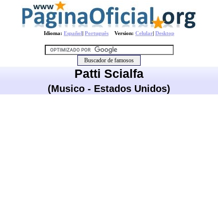
Idioma:
Español
|
Português
Version:
Celular
|
Desktop
Patti Scialfa
(Musico - Estados Unidos)