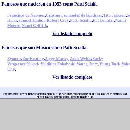
Famosos que nacieron en 1953 como Patti Scialfa
,
,
,
Francisco de Narvaez
Cristina Fernandez de Kirchner
Tito Jackson
S
,
,
,
,
,
Hicks
Samuel Hadida
Robert Cray
Patti Scialfa
Pat Benatar
Nanni
,
,
Moretti
Nanci Griffith
Ver listado completo
Famosos que son Musico como Patti Scialfa
,
,
,
,
Zyonair
Zoe Keating
Ziggy Marley
Zakk Wylde
Zacky
,
,
,
,
,
Vengeance
Yuksek
Yukihiro Takahashi
Young Jeezy
Young Buck
Yok
,
Ono
Ver listado completo
Contactenos
PaginaOficial.org no tiene relacion alguna con las personas mencionadas en el sitio, no esta en contacto con
ellos y no es la pagina oficial de ninguno de ellos