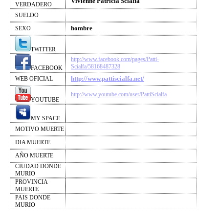
Vivienne Patricia Scialfa
VERDADERO
SUELDO
hombre
SEXO
TWITTER
http://www.facebook.com/pages/Patti-
Scialfa/58168487328
FACEBOOK
http://www.pattiscialfa.net/
WEB OFICIAL
http://www.youtube.com/user/PattiScialfa
YOUTUBE
MY SPACE
MOTIVO MUERTE
DIA MUERTE
AÑO MUERTE
CIUDAD DONDE
MURIO
PROVINCIA
MUERTE
PAIS DONDE
MURIO