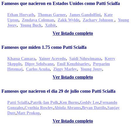
Famosos que nacieron en Estados Unidos como Patti Scialfa
,
,
,
Ethan Horvath
Thomas Garner
James Gandolfini
Kate
,
,
,
,
Upton
Zendaya Coleman
Zakk Wylde
Zachary Johnson
Young
,
,
,
Jeezy
Young Buck
Xzibit
Ver listado completo
Famosos que miden 1.75 como Patti Scialfa
,
,
,
Khassa Camara
Yainer Acevedo
Saidi Nduwimana
Kerry
,
,
,
Skepple
Dipsy Selolwane
Emil Kenzhisariev
Perparim
,
,
,
,
Hetemaj
Carlos Acuña
Ziggy Marley
Young Jeezy
Ver listado completo
Famosos que nacieron el dia 29 de julio como Patti Scialfa
,
,
,
,
Patti Scialfa
Patrik-Ian Polk
Ken Burns
Geddy Lee
Fernando
,
,
,
,
Gonzalez
Cynthia Rowley
Abiola Abrams
Bryan Dattilo
Sanjay
,
,
Dutt
Matt Prokop
Ver listado completo