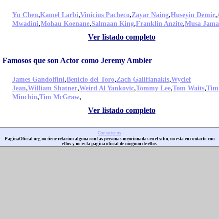
,
,
,
,
,
Yu Chen
Kamel Larbi
Vinícius Pacheco
Zayar Naing
Huseyin Demir
,
,
,
,
Mwadini
Mohau Koenane
Salmaan King
Franklin Anzite
Musa Jama
Ver listado completo
Famosos que son Actor como Jeremy Ambler
,
,
,
James Gandolfini
Benicio del Toro
Zach Galifianakis
Wyclef
,
,
,
,
,
Jean
William Shatner
Weird Al Yankovic
Tommy Lee
Tom Waits
Tim
,
,
Minchin
Tim McGraw
Ver listado completo
Contactenos
PaginaOficial.org no tiene relacion alguna con las personas mencionadas en el sitio, no esta en contacto con
ellos y no es la pagina oficial de ninguno de ellos