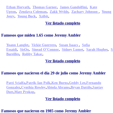
,
,
,
Ethan Horvath
Thomas Garner
James Gandolfini
Kate
,
,
,
,
Upton
Zendaya Coleman
Zakk Wylde
Zachary Johnson
Young
,
,
,
Jeezy
Young Buck
Xzibit
Ver listado completo
Famosos que miden 1.65 como Jeremy Ambler
,
,
,
Yoann Langlet
Vickie Guerrero
Susan Isaacs
Sofia
,
,
,
,
,
Essaidi
SisQo
Sinead O’Connor
Sidney Lumet
Sarah Hughes
S
,
,
Bareilles
Robby Takac
Ver listado completo
Famosos que nacieron el dia 29 de julio como Jeremy Ambler
,
,
,
,
Patti Scialfa
Patrik-Ian Polk
Ken Burns
Geddy Lee
Fernando
,
,
,
,
Gonzalez
Cynthia Rowley
Abiola Abrams
Bryan Dattilo
Sanjay
,
,
Dutt
Matt Prokop
Ver listado completo
Famosos que nacieron en 1985 como Jeremy Ambler