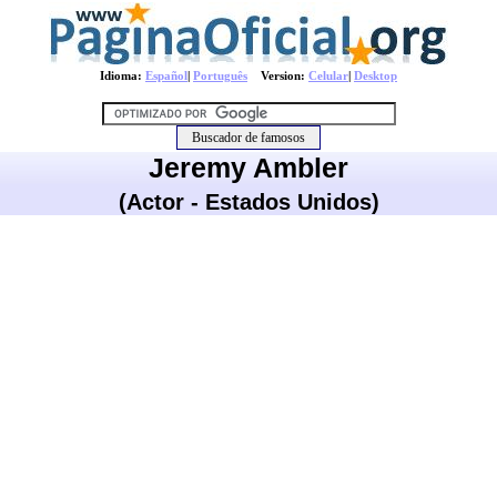
Idioma:
Español
|
Português
Version:
Celular
|
Desktop
Jeremy Ambler
(Actor - Estados Unidos)