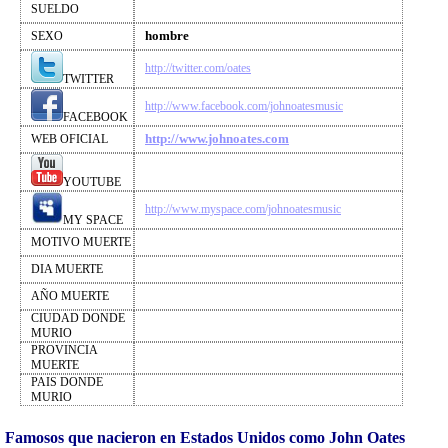
SUELDO
hombre
SEXO
http://twitter.com/oates
TWITTER
http://www.facebook.com/johnoatesmusic
FACEBOOK
http://www.johnoates.com
WEB OFICIAL
YOUTUBE
http://www.myspace.com/johnoatesmusic
MY SPACE
MOTIVO MUERTE
DIA MUERTE
AÑO MUERTE
CIUDAD DONDE
MURIO
PROVINCIA
MUERTE
PAIS DONDE
MURIO
Famosos que nacieron en Estados Unidos como John Oates