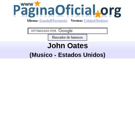
Idioma:
Español
|
Português
Version:
Celular
|
Desktop
John Oates
(Musico - Estados Unidos)