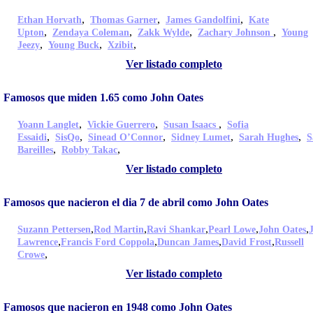
,
,
,
Ethan Horvath
Thomas Garner
James Gandolfini
Kate
,
,
,
,
Upton
Zendaya Coleman
Zakk Wylde
Zachary Johnson
Young
,
,
,
Jeezy
Young Buck
Xzibit
Ver listado completo
Famosos que miden 1.65 como John Oates
,
,
,
Yoann Langlet
Vickie Guerrero
Susan Isaacs
Sofia
,
,
,
,
,
Essaidi
SisQo
Sinead O’Connor
Sidney Lumet
Sarah Hughes
S
,
,
Bareilles
Robby Takac
Ver listado completo
Famosos que nacieron el dia 7 de abril como John Oates
,
,
,
,
,
Suzann Pettersen
Rod Martin
Ravi Shankar
Pearl Lowe
John Oates
,
,
,
,
Lawrence
Francis Ford Coppola
Duncan James
David Frost
Russell
,
Crowe
Ver listado completo
Famosos que nacieron en 1948 como John Oates