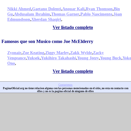
,
,
,
,
Nikki Ahmed
Gaetano Dolenti
Anouar Kali
Ryan Thomson
Bin
,
,
,
,
Gu
Abdusalam Ibrahim
Thomas Garner
Pablo Nascimento
Jóan
,
,
Edmundsson
Xherdan Shaqiri
Ver listado completo
Famosos que son Musico como Joe McElderry
,
,
,
,
Zyonair
Zoe Keating
Ziggy Marley
Zakk Wylde
Zacky
,
,
,
,
,
Vengeance
Yuksek
Yukihiro Takahashi
Young Jeezy
Young Buck
Yok
,
Ono
Ver listado completo
Contactenos
PaginaOficial.org no tiene relacion alguna con las personas mencionadas en el sitio, no esta en contacto con
ellos y no es la pagina oficial de ninguno de ellos