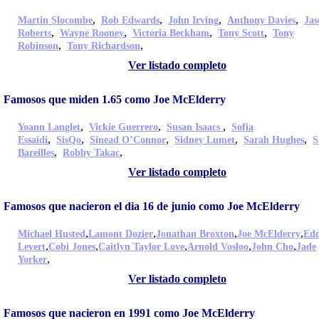
,
,
,
,
Martin Slocombe
Rob Edwards
John Irving
Anthony Davies
Jas
,
,
,
,
Roberts
Wayne Rooney
Victoria Beckham
Tony Scott
Tony
,
,
Robinson
Tony Richardson
Ver listado completo
Famosos que miden 1.65 como Joe McElderry
,
,
,
Yoann Langlet
Vickie Guerrero
Susan Isaacs
Sofia
,
,
,
,
,
Essaidi
SisQo
Sinead O’Connor
Sidney Lumet
Sarah Hughes
S
,
,
Bareilles
Robby Takac
Ver listado completo
Famosos que nacieron el dia 16 de junio como Joe McElderry
,
,
,
,
Michael Husted
Lamont Dozier
Jonathan Broxton
Joe McElderry
Edd
,
,
,
,
,
Levert
Cobi Jones
Caitlyn Taylor Love
Arnold Vosloo
John Cho
Jade
,
Yorker
Ver listado completo
Famosos que nacieron en 1991 como Joe McElderry