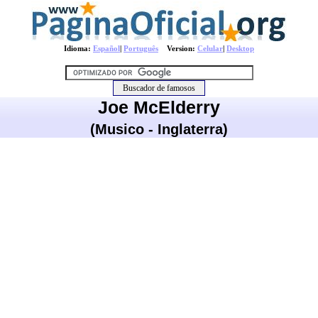
Idioma:
Español
|
Português
Version:
Celular
|
Desktop
Joe McElderry
(Musico - Inglaterra)