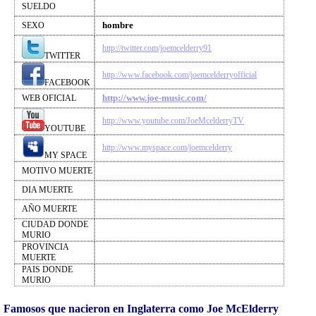
SUELDO
hombre
SEXO
http://twitter.com/joemcelderry91
TWITTER
http://www.facebook.com/joemcelderryofficial
FACEBOOK
http://www.joe-music.com/
WEB OFICIAL
http://www.youtube.com/JoeMcelderryTV
YOUTUBE
http://www.myspace.com/joemcelderry
MY SPACE
MOTIVO MUERTE
DIA MUERTE
AÑO MUERTE
CIUDAD DONDE
MURIO
PROVINCIA
MUERTE
PAIS DONDE
MURIO
Famosos que nacieron en Inglaterra como Joe McElderry