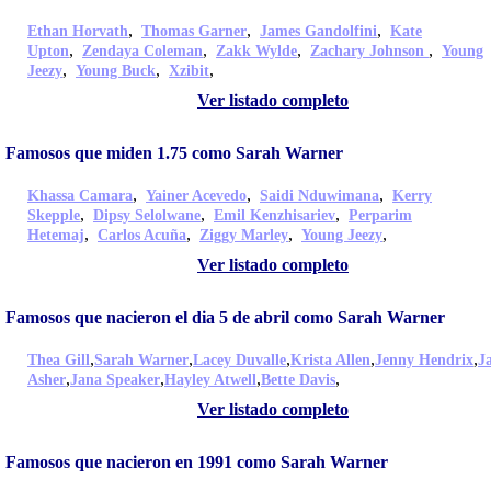
,
,
,
Ethan Horvath
Thomas Garner
James Gandolfini
Kate
,
,
,
,
Upton
Zendaya Coleman
Zakk Wylde
Zachary Johnson
Young
,
,
,
Jeezy
Young Buck
Xzibit
Ver listado completo
Famosos que miden 1.75 como Sarah Warner
,
,
,
Khassa Camara
Yainer Acevedo
Saidi Nduwimana
Kerry
,
,
,
Skepple
Dipsy Selolwane
Emil Kenzhisariev
Perparim
,
,
,
,
Hetemaj
Carlos Acuña
Ziggy Marley
Young Jeezy
Ver listado completo
Famosos que nacieron el dia 5 de abril como Sarah Warner
,
,
,
,
,
Thea Gill
Sarah Warner
Lacey Duvalle
Krista Allen
Jenny Hendrix
J
,
,
,
,
Asher
Jana Speaker
Hayley Atwell
Bette Davis
Ver listado completo
Famosos que nacieron en 1991 como Sarah Warner