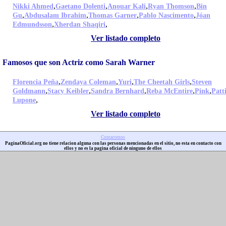
,
,
,
,
Nikki Ahmed
Gaetano Dolenti
Anouar Kali
Ryan Thomson
Bin
,
,
,
,
Gu
Abdusalam Ibrahim
Thomas Garner
Pablo Nascimento
Jóan
,
,
Edmundsson
Xherdan Shaqiri
Ver listado completo
Famosos que son Actriz como Sarah Warner
,
,
,
,
Florencia Peña
Zendaya Coleman
Yuri
The Cheetah Girls
Steven
,
,
,
,
,
Goldmann
Stacy Keibler
Sandra Bernhard
Reba McEntire
Pink
Patt
,
Lupone
Ver listado completo
Contactenos
PaginaOficial.org no tiene relacion alguna con las personas mencionadas en el sitio, no esta en contacto con
ellos y no es la pagina oficial de ninguno de ellos