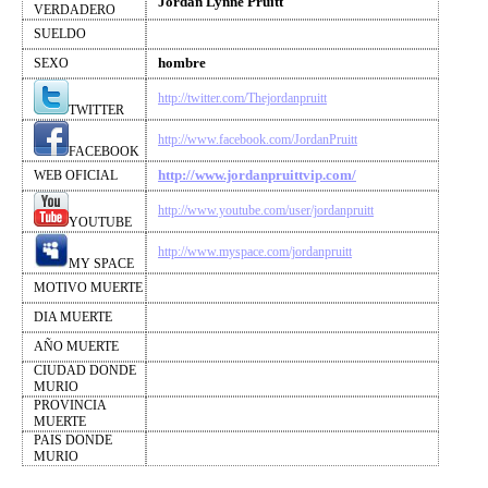
Jordan Lynne Pruitt
VERDADERO
SUELDO
hombre
SEXO
http://twitter.com/Thejordanpruitt
TWITTER
http://www.facebook.com/JordanPruitt
FACEBOOK
http://www.jordanpruittvip.com/
WEB OFICIAL
http://www.youtube.com/user/jordanpruitt
YOUTUBE
http://www.myspace.com/jordanpruitt
MY SPACE
MOTIVO MUERTE
DIA MUERTE
AÑO MUERTE
CIUDAD DONDE
MURIO
PROVINCIA
MUERTE
PAIS DONDE
MURIO