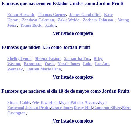
Famosos que nacieron en Estados Unidos como Jordan Pruitt
,
,
,
Ethan Horvath
Thomas Garner
James Gandolfini
Kate
,
,
,
,
Upton
Zendaya Coleman
Zakk Wylde
Zachary Johnson
Young
,
,
,
Jeezy
Young Buck
Xzibit
Ver listado completo
Famosos que miden 1.55 como Jordan Pruitt
,
,
,
Shelby Lynne
Sheena Easton
Samantha Fox
Riley
,
,
,
,
,
Weston
Paramore
Oasis
Norah Jones
Lulu
Lee Ann
,
,
Womack
Lauren Marie Pena
Ver listado completo
Famosos que nacieron el dia 19 de de mayoo como Jordan Pruitt
,
,
,
Stuart Cable
Pete Townshend
Kyle Patrick Alvarez
Kyle
,
,
,
,
,
Eastwood
Jordan Pruitt
Grace Jones
Dusty Hill
Cameron Silver
Bren
,
Covington
Ver listado completo