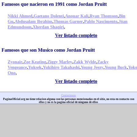
Famosos que nacieron en 1991 como Jordan Pruitt
,
,
,
,
Nikki Ahmed
Gaetano Dolenti
Anouar Kali
Ryan Thomson
Bin
,
,
,
,
Gu
Abdusalam Ibrahim
Thomas Garner
Pablo Nascimento
Jóan
,
,
Edmundsson
Xherdan Shaqiri
Ver listado completo
Famosos que son Musico como Jordan Pruitt
,
,
,
,
Zyonair
Zoe Keating
Ziggy Marley
Zakk Wylde
Zacky
,
,
,
,
,
Vengeance
Yuksek
Yukihiro Takahashi
Young Jeezy
Young Buck
Yok
,
Ono
Ver listado completo
Contactenos
PaginaOficial.org no tiene relacion alguna con las personas mencionadas en el sitio, no esta en contacto con
ellos y no es la pagina oficial de ninguno de ellos