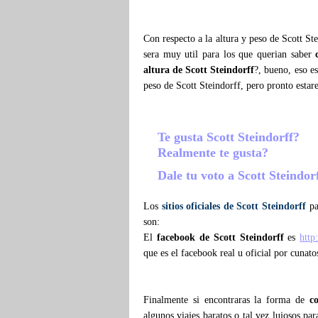
Con respecto a la altura y peso de Scott St
sera muy util para los que querian saber
altura de Scott Steindorff
?, bueno, eso e
peso de Scott Steindorff, pero pronto esta
Te gusta Scott Steindorff?
Realmente te gusta?
Dale tu voto a Scott Steindor
Los
sitios oficiales de Scott Steindorff
pa
son:
El
facebook de Scott Steindorff
es
http
que es el facebook real u oficial por cunato
Finalmente si encontraras la forma de
c
algunos viajes baratos o tal vez lujosos pa