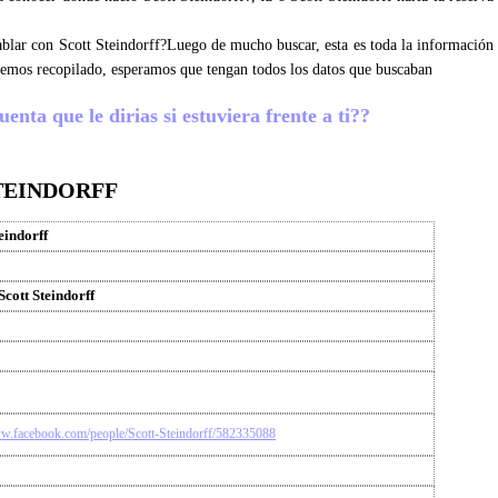
hablar con Scott Steindorff?Luego de mucho buscar, esta es toda la información
 hemos recopilado, esperamos que tengan todos los datos que buscaban
enta que le dirias si estuviera frente a ti??
TEINDORFF
eindorff
Scott Steindorff
ww.facebook.com/people/Scott-Steindorff/582335088