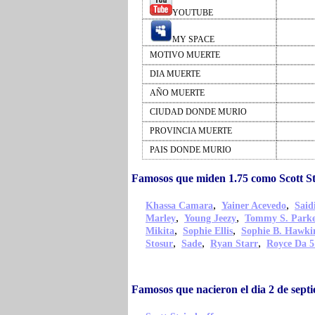
YOUTUBE
MY SPACE
MOTIVO MUERTE
DIA MUERTE
AÑO MUERTE
CIUDAD DONDE MURIO
PROVINCIA MUERTE
PAIS DONDE MURIO
Famosos que miden 1.75 como Scott St
,
,
Khassa Camara
Yainer Acevedo
Sai
,
,
Marley
Young Jeezy
Tommy S. Park
,
,
Mikita
Sophie Ellis
Sophie B. Hawki
,
,
,
Stosur
Sade
Ryan Starr
Royce Da 5
Famosos que nacieron el dia 2 de sept