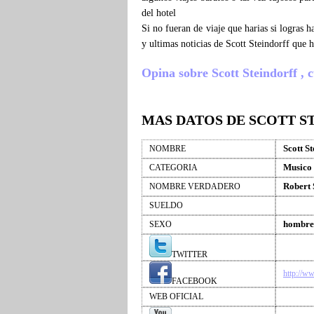
del hotel
Si no fueran de viaje que harias si logras 
y ultimas noticias de Scott Steindorff que
Opina sobre Scott Steindorff , cu
MAS DATOS DE SCOTT S
Scott St
NOMBRE
Musico
CATEGORIA
Robert 
NOMBRE VERDADERO
SUELDO
hombre
SEXO
TWITTER
http://w
FACEBOOK
WEB OFICIAL