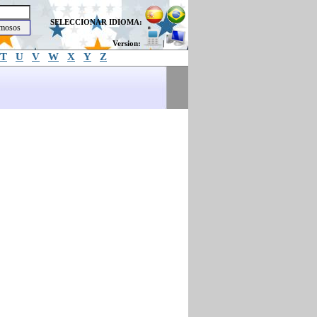
SELECCIONAR IDIOMA:
Version:
|
T
U
V
W
X
Y
Z