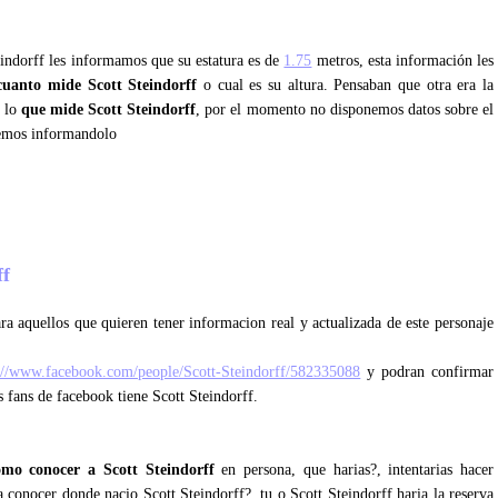
eindorff les informamos que su estatura es de
1.75
metros, esta información les
cuanto mide Scott Steindorff
o cual es su altura. Pensaban que otra era la
s lo
que mide Scott Steindorff
, por el momento no disponemos datos sobre el
remos informandolo
ff
ra aquellos que quieren tener informacion real y actualizada de este personaje
://www.facebook.com/people/Scott-Steindorff/582335088
y podran confirmar
s fans de facebook tiene Scott Steindorff.
omo conocer a Scott Steindorff
en persona, que harias?, intentarias hacer
ra conocer donde nacio Scott Steindorff?, tu o Scott Steindorff haria la reserva