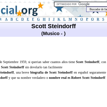
l:
A
B
C
D
E
F
G
H
I
J
K
L
M
N
O
P
Q
R
S
Scott Steindorff
(Musico - )
 de Septiembre 1959, si querian saber cuantos años tiene
Scott Steindorff
, con
e
Scott Steindorff
sin develarlo tan facilmente
Steindorff
, una breve
biografia de Scott Steindorff
en español seguramente
ndorff
y que su nombre verdadero o
nombre real es Robert Scott Steindorff