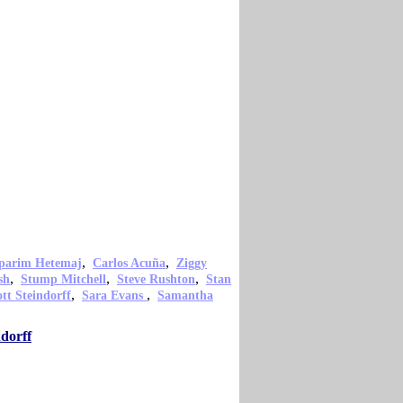
,
,
parim Hetemaj
Carlos Acuña
Ziggy
,
,
,
sh
Stump Mitchell
Steve Rushton
Stan
,
,
ott Steindorff
Sara Evans
Samantha
dorff