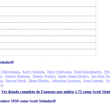
eindorff
,
,
,
,
di Nduwimana
Kerry Skepple
Dipsy Selolwane
Emil Kenzhisariev
Per
,
,
,
,
er
Tommy Ramone
Tommy Parker
Sugar Shane Mosley
Sue Elise Na
,
,
,
,
,
ns
Shayne Ward
Shane Mosley
Sebastien Grosjean
Sean Lennon
Sc
,
 9
Ver listado completo de Famosos que miden 1.75 como Scott Stein
iembre 1959 como Scott Steindorff