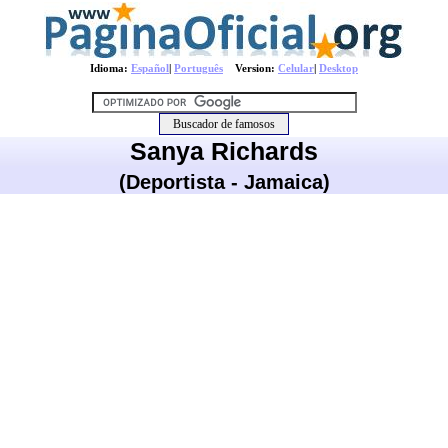
Idioma:
Español
|
Português
Version:
Celular
|
Desktop
Sanya Richards
(Deportista - Jamaica)