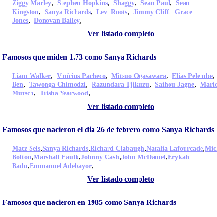
,
,
,
,
Ziggy Marley
Stephen Hopkins
Shaggy
Sean Paul
Sean
,
,
,
,
Kingston
Sanya Richards
Levi Roots
Jimmy Cliff
Grace
,
,
Jones
Donovan Bailey
Ver listado completo
Famosos que miden 1.73 como Sanya Richards
,
,
,
Liam Walker
Vinícius Pacheco
Mitsuo Ogasawara
Elias Pelembe
,
,
,
,
Ben
Tawonga Chimodzi
Razundara Tjikuzu
Saihou Jagne
Mari
,
,
Mutsch
Trisha Yearwood
Ver listado completo
Famosos que nacieron el dia 26 de febrero como Sanya Richards
,
,
,
,
Matz Sels
Sanya Richards
Richard Clabaugh
Natalia Lafourcade
Mic
,
,
,
,
Bolton
Marshall Faulk
Johnny Cash
John McDaniel
Erykah
,
,
Badu
Emmanuel Adebayor
Ver listado completo
Famosos que nacieron en 1985 como Sanya Richards