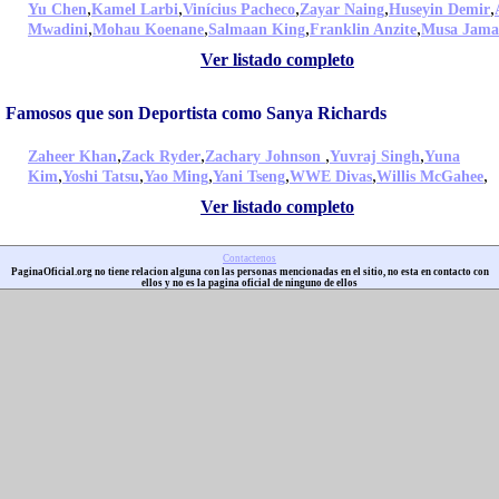
,
,
,
,
,
Yu Chen
Kamel Larbi
Vinícius Pacheco
Zayar Naing
Huseyin Demir
,
,
,
,
Mwadini
Mohau Koenane
Salmaan King
Franklin Anzite
Musa Jama
Ver listado completo
Famosos que son Deportista como Sanya Richards
,
,
,
,
Zaheer Khan
Zack Ryder
Zachary Johnson
Yuvraj Singh
Yuna
,
,
,
,
,
,
Kim
Yoshi Tatsu
Yao Ming
Yani Tseng
WWE Divas
Willis McGahee
Ver listado completo
Contactenos
PaginaOficial.org no tiene relacion alguna con las personas mencionadas en el sitio, no esta en contacto con
ellos y no es la pagina oficial de ninguno de ellos