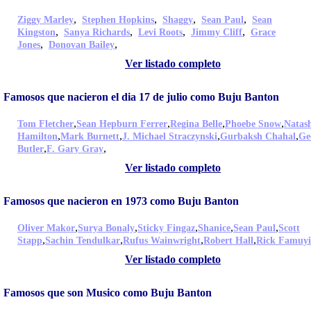
,
,
,
,
Ziggy Marley
Stephen Hopkins
Shaggy
Sean Paul
Sean
,
,
,
,
Kingston
Sanya Richards
Levi Roots
Jimmy Cliff
Grace
,
,
Jones
Donovan Bailey
Ver listado completo
Famosos que nacieron el dia 17 de julio como Buju Banton
,
,
,
,
Tom Fletcher
Sean Hepburn Ferrer
Regina Belle
Phoebe Snow
Natas
,
,
,
,
Hamilton
Mark Burnett
J. Michael Straczynski
Gurbaksh Chahal
Ge
,
,
Butler
F. Gary Gray
Ver listado completo
Famosos que nacieron en 1973 como Buju Banton
,
,
,
,
,
Oliver Makor
Surya Bonaly
Sticky Fingaz
Shanice
Sean Paul
Scott
,
,
,
,
Stapp
Sachin Tendulkar
Rufus Wainwright
Robert Hall
Rick Famuy
Ver listado completo
Famosos que son Musico como Buju Banton