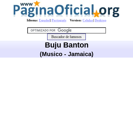
Idioma:
Español
|
Português
Version:
Celular
|
Desktop
Buju Banton
(Musico - Jamaica)