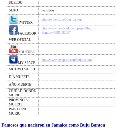
SUELDO
hombre
SEXO
http://twitter.com/buju_banton
TWITTER
http://www.facebook.com/pages/Buju-
Banton/47901683697
FACEBOOK
WEB OFICIAL
YOUTUBE
http://www.myspace.com/bujubanton
MY SPACE
MOTIVO MUERTE
DIA MUERTE
AÑO MUERTE
CIUDAD DONDE
MURIO
PROVINCIA
MUERTE
PAIS DONDE
MURIO
Famosos que nacieron en Jamaica como Buju Banton