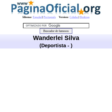
Idioma:
Español
|
Português
Version:
Celular
|
Desktop
Wanderlei Silva
(Deportista - )