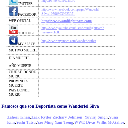
http://twitter.com/wandfc
TWITTER
http://www.facebook.com/pages/Wanderlei-
Silva/107968039223951
FACEBOOK
http://www.wandfightteam.com/
WEB OFICIAL
http://www.youtube.com/user/wandfightteam?
feature=chclk
YOUTUBE
http://www.myspace.com/wanderleisilva
MY SPACE
MOTIVO MUERTE
DIA MUERTE
AÑO MUERTE
CIUDAD DONDE
MURIO
PROVINCIA
MUERTE
PAIS DONDE
MURIO
Famosos que son Deportista como Wanderlei Silva
,
,
,
,
Zaheer Khan
Zack Ryder
Zachary Johnson
Yuvraj Singh
Yuna
,
,
,
,
,
,
Kim
Yoshi Tatsu
Yao Ming
Yani Tseng
WWE Divas
Willis McGahee