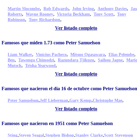
,
,
,
,
Martin Slocombe
Rob Edwards
John Irving
Anthony Davies
Jas
,
,
,
,
Roberts
Wayne Rooney
Victoria Beckham
Tony Scott
Tony
,
,
Robinson
Tony Richardson
Ver listado completo
Famosos que miden 1.73 como Peter Samuelson
,
,
,
Liam Walker
Vinícius Pacheco
Mitsuo Ogasawara
Elias Pelembe
,
,
,
,
Ben
Tawonga Chimodzi
Razundara Tjikuzu
Saihou Jagne
Mari
,
,
Mutsch
Trisha Yearwood
Ver listado completo
Famosos que nacieron el dia 16 de octubre como Peter Samuelso
,
,
,
,
Peter Samuelson
Jeff Lieberman
Gary Kemp
Christophe Mae
Ver listado completo
Famosos que nacieron en 1951 como Peter Samuelson
,
,
,
,
Sting
Steven Seagal
Stephen Bishop
Stanley Clarke
Scott Stevenson