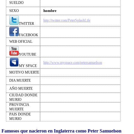
SUELDO
hombre
SEXO
http://twitter.com/PeterSplashLife
TWITTER
FACEBOOK
WEB OFICIAL
YOUTUBE
http://www.myspace.com/petersamuelson
MY SPACE
MOTIVO MUERTE
DIA MUERTE
AÑO MUERTE
CIUDAD DONDE
MURIO
PROVINCIA
MUERTE
PAIS DONDE
MURIO
Famosos que nacieron en Inglaterra como Peter Samuelson