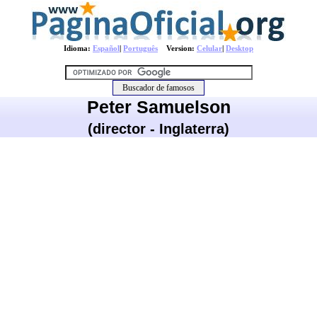
Idioma:
Español
|
Português
Version:
Celular
|
Desktop
Peter Samuelson
(director - Inglaterra)