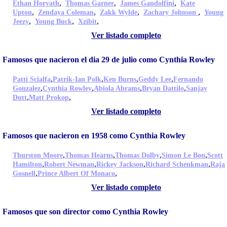
,
,
,
Ethan Horvath
Thomas Garner
James Gandolfini
Kate
,
,
,
,
Upton
Zendaya Coleman
Zakk Wylde
Zachary Johnson
Young
,
,
,
Jeezy
Young Buck
Xzibit
Ver listado completo
Famosos que nacieron el dia 29 de julio como Cynthia Rowley
,
,
,
,
Patti Scialfa
Patrik-Ian Polk
Ken Burns
Geddy Lee
Fernando
,
,
,
,
Gonzalez
Cynthia Rowley
Abiola Abrams
Bryan Dattilo
Sanjay
,
,
Dutt
Matt Prokop
Ver listado completo
Famosos que nacieron en 1958 como Cynthia Rowley
,
,
,
,
Thurston Moore
Thomas Hearns
Thomas Dolby
Simon Le Bon
Scott
,
,
,
,
Hamilton
Robert Newman
Rickey Jackson
Richard Schenkman
Raja
,
,
Gosnell
Prince Albert Of Monaco
Ver listado completo
Famosos que son director como Cynthia Rowley