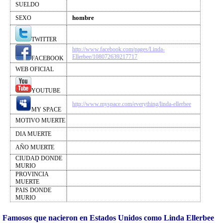
SUELDO
hombre
SEXO
TWITTER
http://www.facebook.com/pages/Linda-
Ellerbee/108072639217717
FACEBOOK
WEB OFICIAL
YOUTUBE
http://www.myspace.com/everything/linda-ellerbee
MY SPACE
MOTIVO MUERTE
DIA MUERTE
AÑO MUERTE
CIUDAD DONDE
MURIO
PROVINCIA
MUERTE
PAIS DONDE
MURIO
Famosos que nacieron en Estados Unidos como Linda Ellerbee