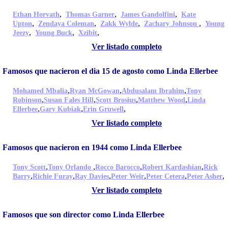
,
,
,
Ethan Horvath
Thomas Garner
James Gandolfini
Kate
,
,
,
,
Upton
Zendaya Coleman
Zakk Wylde
Zachary Johnson
Young
,
,
,
Jeezy
Young Buck
Xzibit
Ver listado completo
Famosos que nacieron el dia 15 de agosto como Linda Ellerbee
,
,
,
Mohamed Mbalia
Ryan McGowan
Abdusalam Ibrahim
Tony
,
,
,
,
Robinson
Susan Fales Hill
Scott Brosius
Matthew Wood
Linda
,
,
,
Ellerbee
Gary Kubiak
Erin Gruwell
Ver listado completo
Famosos que nacieron en 1944 como Linda Ellerbee
,
,
,
,
Tony Scott
Tony Orlando
Rocco Barocco
Robert Kardashian
Rick
,
,
,
,
,
,
Barry
Richie Furay
Ray Davies
Peter Weir
Peter Cetera
Peter Asher
Ver listado completo
Famosos que son director como Linda Ellerbee