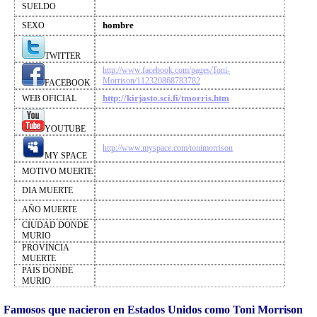
SUELDO
hombre
SEXO
TWITTER
http://www.facebook.com/pages/Toni-
Morrison/112320868783782
FACEBOOK
http://kirjasto.sci.fi/tmorris.htm
WEB OFICIAL
YOUTUBE
http://www.myspace.com/tonimorrison
MY SPACE
MOTIVO MUERTE
DIA MUERTE
AÑO MUERTE
CIUDAD DONDE
MURIO
PROVINCIA
MUERTE
PAIS DONDE
MURIO
Famosos que nacieron en Estados Unidos como Toni Morrison