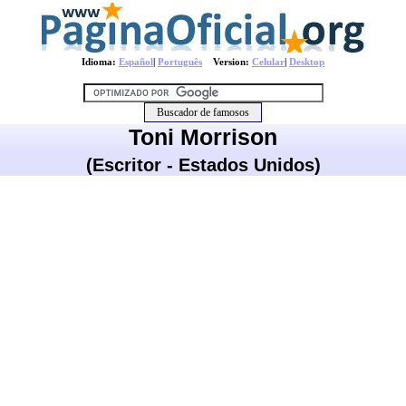
Idioma:
Español
|
Português
Version:
Celular
|
Desktop
Toni Morrison
(Escritor - Estados Unidos)