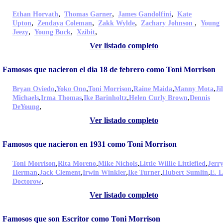
,
,
,
Ethan Horvath
Thomas Garner
James Gandolfini
Kate
,
,
,
,
Upton
Zendaya Coleman
Zakk Wylde
Zachary Johnson
Young
,
,
,
Jeezy
Young Buck
Xzibit
Ver listado completo
Famosos que nacieron el dia 18 de febrero como Toni Morrison
,
,
,
,
,
Bryan Oviedo
Yoko Ono
Toni Morrison
Raine Maida
Manny Mota
Ji
,
,
,
,
Michaels
Irma Thomas
Ike Barinholtz
Helen Curly Brown
Dennis
,
DeYoung
Ver listado completo
Famosos que nacieron en 1931 como Toni Morrison
,
,
,
,
Toni Morrison
Rita Moreno
Mike Nichols
Little Willie Littlefied
Jerr
,
,
,
,
,
Herman
Jack Clement
Irwin Winkler
Ike Turner
Hubert Sumlin
E. L
,
Doctorow
Ver listado completo
Famosos que son Escritor como Toni Morrison