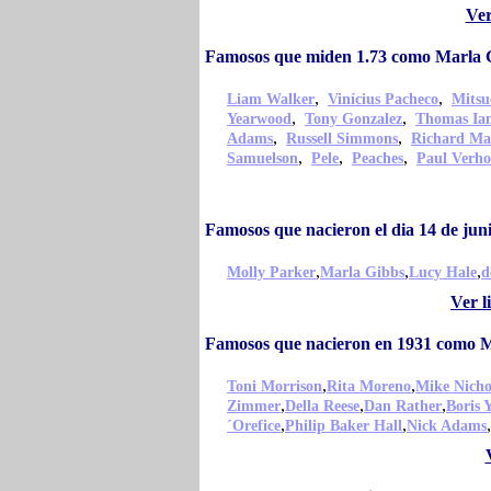
Ver
Famosos que miden 1.73 como Marla 
,
,
Liam Walker
Vinícius Pacheco
Mitsu
,
,
Yearwood
Tony Gonzalez
Thomas Ian
,
,
Adams
Russell Simmons
Richard Ma
,
,
,
Samuelson
Pele
Peaches
Paul Verho
Famosos que nacieron el dia 14 de ju
,
,
,
Molly Parker
Marla Gibbs
Lucy Hale
d
Ver l
Famosos que nacieron en 1931 como 
,
,
Toni Morrison
Rita Moreno
Mike Nicho
,
,
,
Zimmer
Della Reese
Dan Rather
Boris Y
,
,
,
´Orefice
Philip Baker Hall
Nick Adams