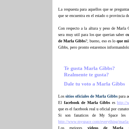
La respuesta para aquellos que se pregunt
que se encuentra en el estado o provincia de
Con respecto a la altura y peso de Marla 
sera muy util para los que querian saber
c
de Marla Gibbs
?, bueno, eso es lo
que mi
Gibbs, pero pronto estaremos informandol
Te gusta Marla Gibbs?
Realmente te gusta?
Dale tu voto a Marla Gibbs
Los
sitios oficiales de Marla Gibbs
para aq
El
facebook de Marla Gibbs
es
http:/
que es el facebook real u oficial por cunat
Si son fanaticos de My Space les 
http://www.myspace.com/everything/marla
Los mejores
videos de Marla 