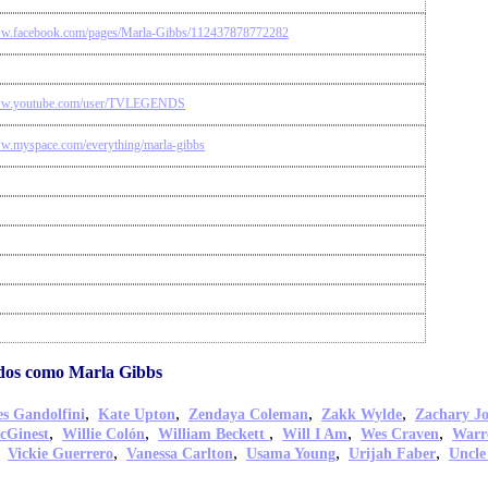
ww.facebook.com/pages/Marla-Gibbs/112437878772282
www.youtube.com/user/TVLEGENDS
ww.myspace.com/everything/marla-gibbs
dos como Marla Gibbs
,
,
,
,
s Gandolfini
Kate Upton
Zendaya Coleman
Zakk Wylde
Zachary J
,
,
,
,
,
cGinest
Willie Colón
William Beckett
Will I Am
Wes Craven
Warr
,
,
,
,
,
Vickie Guerrero
Vanessa Carlton
Usama Young
Urijah Faber
Uncle